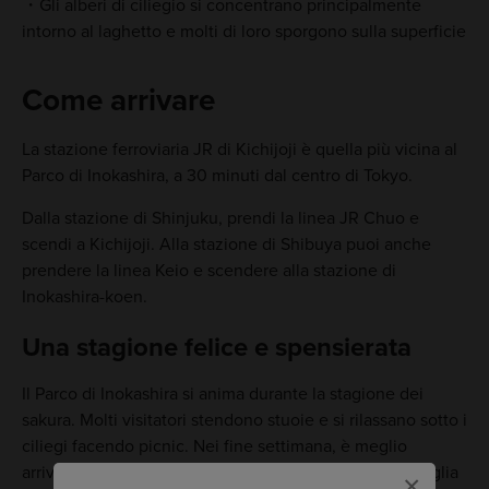
Gli alberi di ciliegio si concentrano principalmente
intorno al laghetto e molti di loro sporgono sulla superficie
Come arrivare
La stazione ferroviaria JR di Kichijoji è quella più vicina al
Parco di Inokashira, a 30 minuti dal centro di Tokyo.
Dalla stazione di Shinjuku, prendi la linea JR Chuo e
scendi a Kichijoji. Alla stazione di Shibuya puoi anche
prendere la linea Keio e scendere alla stazione di
Inokashira-koen.
Una stagione felice e spensierata
Il Parco di Inokashira si anima durante la stagione dei
sakura. Molti visitatori stendono stuoie e si rilassano sotto i
ciliegi facendo picnic. Nei fine settimana, è meglio
arrivare presto per occupare un posto, oppure si consiglia
×