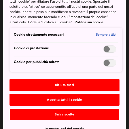
tutti i cookie" per rifiutare l'uso di tutti i nostri cookie. Spostate il
selettore su "attivo" se acconsentite all'uso di una parte dei nostri
Con circa 500 ciliegi in fiore e un incantevole lago, il
cookie. Inoltre, è possibile modificare o revocare il proprio consenso
Parco di Inokashira è un punto di osservazione perfetto
in qualsiasi momento facendo clic su "Impostazioni dei cookie"
all'articolo 3.2 della "Politica sui cookie".
Politica sui cookie
per ammirare i sakura a Tokyo.
Cookie strettamente necessari
Sempre attivi
Da non perdere
Cookie di prestazione
Cookie per pubblicità mirata
I fiori che sbocciano dalla fine di marzo all'inizio
di aprile
Un giro sulle barche a forma di cigno
Rifiuta tutti
Una visita al famoso Museo Ghibli, nella parte
meridionale del parco (è necessario prenotare i
Accetta tutti i cookie
biglietti in anticipo)
Salva scelte
Impostazioni dei cookie