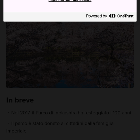
In breve
Nel 2017, il Parco di Inokashira ha festeggiato i 100 anni
Il parco è stato donato ai cittadini dalla famiglia
imperiale