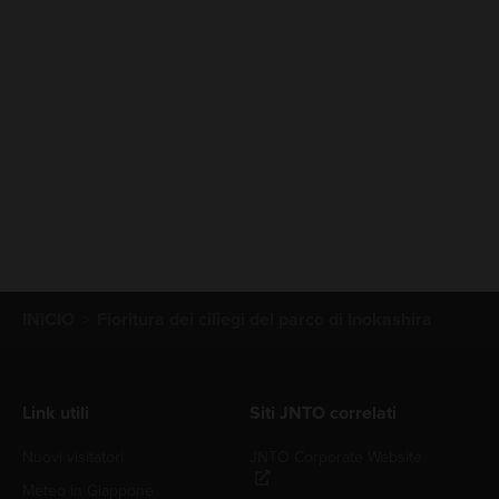
INICIO
Fioritura dei ciliegi del parco di Inokashira
Link utili
Siti JNTO correlati
Nuovi visitatori
JNTO Corporate Website
Meteo in Giappone