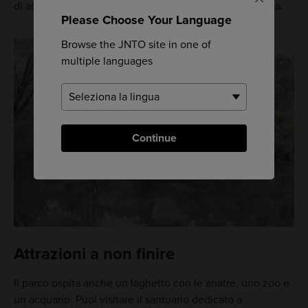
di andarci nei giorni feriali per un'atmosfera più rilassata.
Please Choose Your Language
Browse the JNTO site in one of
multiple languages
Continue
Attrazioni a non finire
Il parco ospita anche un laghetto con le anatre, uno zoo e
un acquario. Puoi visitare il santuario dedicato a