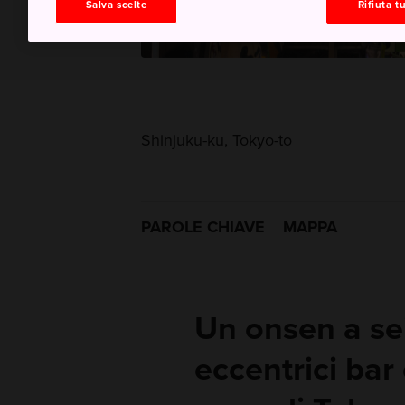
Salva scelte
Rifiuta tu
Shinjuku-ku, Tokyo-to
PAROLE CHIAVE
MAPPA
Un onsen a sei
eccentrici bar e