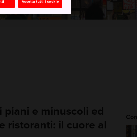
tti
Accetta tutti i cookie
 piani e minuscoli ed
Cons
 ristoranti: il cuore al