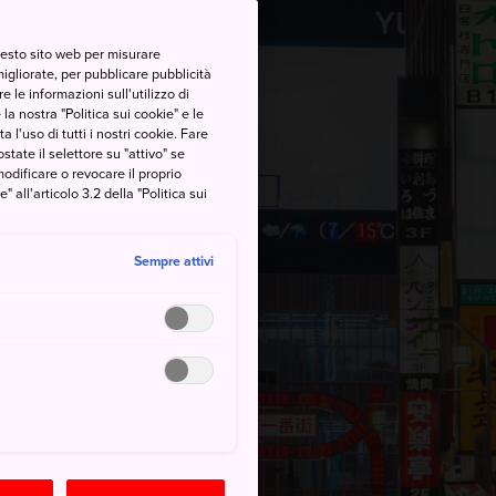
questo sito web per misurare
migliorate, per pubblicare pubblicità
 le informazioni sull'utilizzo di
la nostra "Politica sui cookie" e le
a l'uso di tutti i nostri cookie. Fare
postate il selettore su "attivo" se
modificare o revocare il proprio
all'articolo 3.2 della "Politica sui
Sempre attivi