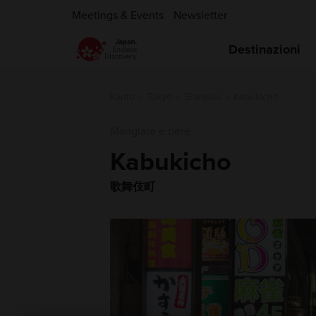
Meetings & Events
Newsletter
Destinazioni
Kanto
Tokyo
Shinjuku
Kabukicho
Mangiare e bere
Kabukicho
歌舞伎町