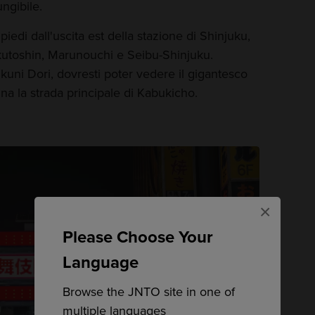
ngibile.
piedi dall'uscita est della stazione di Shinjuku,
ukutoshin, Marunouchi e Seibu-Shinjuku.
kuni Dori, dovresti poter vedere il gigantesco
 la strada principale di Kabukicho.
×
Please Choose Your
Language
Browse the JNTO site in one of
multiple languages