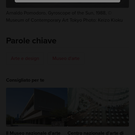
Arnaldo Pomodoro, Gyroscope of the Sun, 1988, ©
Museum of Contemporary Art Tokyo Photo: Keizo Kioku
Parole chiave
Arte e design
Museo d'arte
Consigliato per te
Il Museo nazionale d’arte
Centro nazionale d’arte di