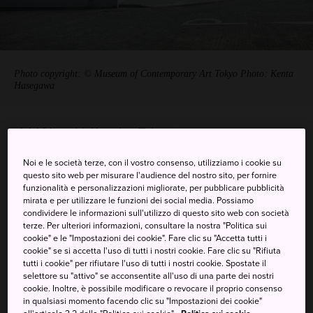
Photo copyright: © Museum of Contemporary Art Tokyo Photo: Kenta
Hasegawa
4-1-1 Miyoshi, Koto-ku, Tokyo-to
Visualizzare su Google Maps
Noi e le società terze, con il vostro consenso, utilizziamo i cookie su
questo sito web per misurare l'audience del nostro sito, per fornire
funzionalità e personalizzazioni migliorate, per pubblicare pubblicità
Ricevere informazioni del traffico
mirata e per utilizzare le funzioni dei social media. Possiamo
condividere le informazioni sull'utilizzo di questo sito web con società
terze. Per ulteriori informazioni, consultare la nostra "Politica sui
cookie" e le "Impostazioni dei cookie". Fare clic su "Accetta tutti i
PAROLE CHIAVE
MAPPA
cookie" se si accetta l'uso di tutti i nostri cookie. Fare clic su "Rifiuta
tutti i cookie" per rifiutare l'uso di tutti i nostri cookie. Spostate il
selettore su "attivo" se acconsentite all'uso di una parte dei nostri
Il più grande museo del
cookie. Inoltre, è possibile modificare o revocare il proprio consenso
in qualsiasi momento facendo clic su "Impostazioni dei cookie"