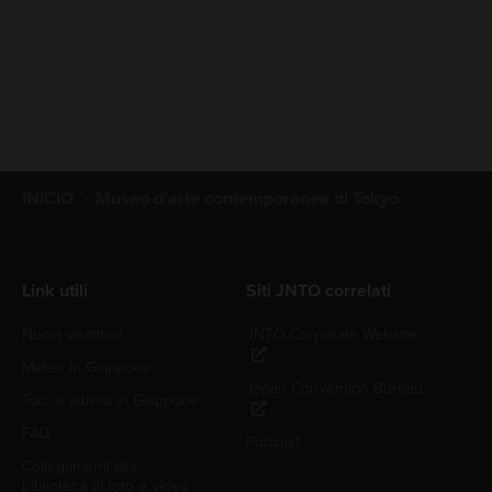
INICIO
Museo d’arte contemporanea di Tokyo
Link utili
Siti JNTO correlati
Nuovi visitatori
JNTO Corporate Website
Meteo in Giappone
Japan Convention Bureau
Tour e attività in Giappone
FAQ
Podcast
Collegamenti alla
biblioteca di foto e video