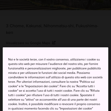
3 Chome, Kakunai, Nihonmatsu-shi, Fukushima-
ken
Visualizzare su Google Maps
Ricevere informazioni del traffico
Noi e le società terze, con il vostro consenso, utilizziamo i cookie su
questo sito web per misurare l'audience del nostro sito, per fornire
funzionalità e personalizzazioni migliorate, per pubblicare pubblicità
PAROLE CHIAVE
MAPPA
mirata e per utilizzare le funzioni dei social media. Possiamo
condividere le informazioni sull'utilizzo di questo sito web con società
terze. Per ulteriori informazioni, consultare la nostra "Politica sui
cookie" e le "Impostazioni dei cookie". Fare clic su "Accetta tutti i
Cascate e fiori nel parco che
cookie" se si accetta l'uso di tutti i nostri cookie. Fare clic su "Rifiuta
tutti i cookie" per rifiutare l'uso di tutti i nostri cookie. Spostate il
prese forma intorno al castello
selettore su "attivo" se acconsentite all'uso di una parte dei nostri
nella nebbia
cookie. Inoltre, è possibile modificare o revocare il proprio consenso
in qualsiasi momento facendo clic su "Impostazioni dei cookie"