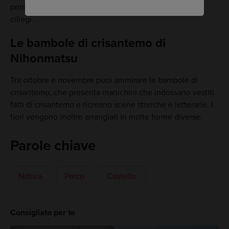
primavera, il sito si tinge di rosa durante la fioritura dei
ciliegi.
Le bambole di crisantemo di
Nihonmatsu
Tra ottobre e novembre puoi ammirare le bambole di
crisantemo, che presenta manichini che indossano vestiti
fatti di crisantemo e ricreano scene storiche e letterarie. I
fiori vengono inoltre arrangiati in molte forme diverse.
Parole chiave
Natura
Parco
Castello
Consigliato per te