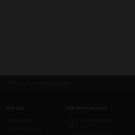
INICIO
Parco di Kasumigajo
Link utili
Siti JNTO correlati
Nuovi visitatori
JNTO Corporate Website
Meteo in Giappone
Japan Convention Bureau