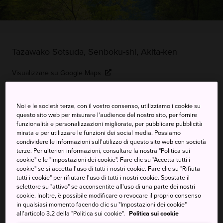
Tazawako Sotsuda, Senboku-shi, Akita-ken
Visualizzare su Google Maps
Ricevere informazioni del traffico
Noi e le società terze, con il vostro consenso, utilizziamo i cookie su
questo sito web per misurare l'audience del nostro sito, per fornire
funzionalità e personalizzazioni migliorate, per pubblicare pubblicità
PAROLE CHIAVE
MAPPA
mirata e per utilizzare le funzioni dei social media. Possiamo
condividere le informazioni sull'utilizzo di questo sito web con società
terze. Per ulteriori informazioni, consultare la nostra "Politica sui
cookie" e le "Impostazioni dei cookie". Fare clic su "Accetta tutti i
Una splendida gola con acque di
cookie" se si accetta l'uso di tutti i nostri cookie. Fare clic su "Rifiuta
montagna azzurre e
tutti i cookie" per rifiutare l'uso di tutti i nostri cookie. Spostate il
selettore su "attivo" se acconsentite all'uso di una parte dei nostri
lussureggianti foreste
cookie. Inoltre, è possibile modificare o revocare il proprio consenso
in qualsiasi momento facendo clic su "Impostazioni dei cookie"
primordiali
all'articolo 3.2 della "Politica sui cookie".
Politica sui cookie