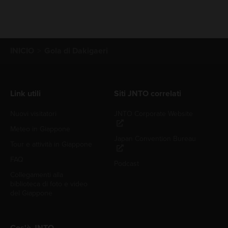
INICIO
Gola di Dakigaeri
Link utili
Siti JNTO correlati
Nuovi visitatori
JNTO Corporate Website
Meteo in Giappone
Japan Convention Bureau
Tour e attività in Giappone
FAQ
Podcast
Collegamenti alla
biblioteca di foto e video
del Giappone