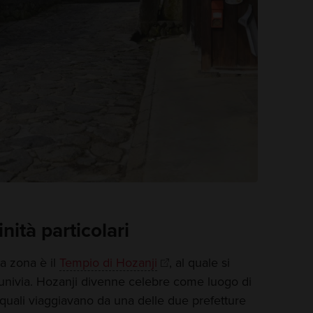
nità particolari
a zona è il
Tempio di Hozanji
, al quale si
funivia. Hozanji divenne celebre come luogo di
i quali viaggiavano da una delle due prefetture