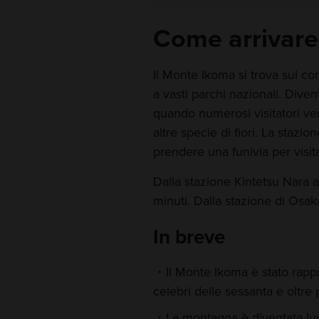
Come arrivare
Il Monte Ikoma si trova sul co
a vasti parchi nazionali. Diven
quando numerosi visitatori ve
altre specie di fiori. La stazi
prendere una funivia per visita
Dalla stazione Kintetsu Nara a
minuti. Dalla stazione di Osak
In breve
Il Monte Ikoma è stato rappre
celebri delle sessanta e oltre
La montagna è diventata luo