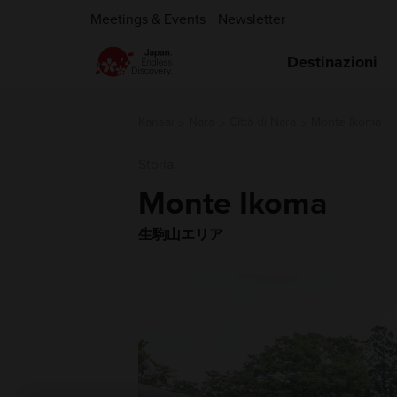
Meetings & Events
Newsletter
Destinazioni
Kansai
Nara
Città di Nara
Monte Ikoma
Storia
Monte Ikoma
生駒山エリア