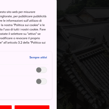
questo sito web per misurare
migliorate, per pubblicare pubblicità
 le informazioni sull'utilizzo di
la nostra "Politica sui cookie" e le
a l'uso di tutti i nostri cookie. Fare
postate il selettore su "attivo" se
modificare o revocare il proprio
all'articolo 3.2 della "Politica sui
Sempre attivi