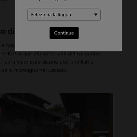
sso di montagna
Continue
 e natura, la strada che attraversa il Passo del
lle 100 strade più importanti del Giappone.
ncora incontrare alcune pietre miliari a
 della montagna nel passato.