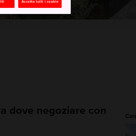
tti
Accetta tutti i cookie
ra dove negoziare con
Cons