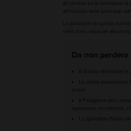
Al confine tra le prefetture d
all'incrocio delle principali r
La posizione di questo monte h
nella zona, associati alla prosp
Da non perdere
Il Tempio di Hozanji è 
La strada panoramica Sh
vicine
Il Padiglione del Leone
ispirazione occidentale, c
Lo splendido Passo del 