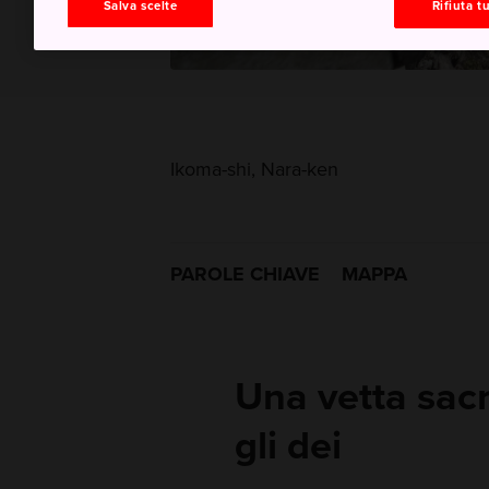
Salva scelte
Rifiuta tu
Ikoma-shi, Nara-ken
PAROLE CHIAVE
MAPPA
Una vetta sac
gli dei