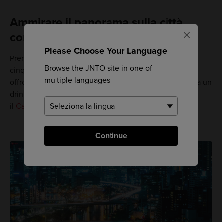
Ammirare il panorama sulla città
×
con stile
Please Choose Your Language
Prendi l'ascensore fino al 40esimo piano dell'hotel a
Browse the JNTO site in one of
cinque stelle, il Conrad Hotel. La hall e l'area del bar
multiple languages
offrono una vista panoramica su tutta la città. Sorseggia un
drink o goditi un pasto osservando attrazioni come
il
Castello di Osaka
e Abeno Harukas.
Continue