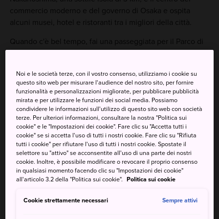
commercio moderno e del governo di Osaka e ospita
alcuni musei, hotel e ristoranti tra i migliori della città.
Quando c'è bel tempo, fai una passeggiata per il Parco di
Nakanoshima, che offre un rifugio pacifico dalla caotica
città. La sera, vai alla Nakanoshima Festival Tower per
Noi e le società terze, con il vostro consenso, utilizziamo i cookie su
poter ammirare una vista incredibile sulla città.
questo sito web per misurare l'audience del nostro sito, per fornire
funzionalità e personalizzazioni migliorate, per pubblicare pubblicità
mirata e per utilizzare le funzioni dei social media. Possiamo
condividere le informazioni sull'utilizzo di questo sito web con società
terze. Per ulteriori informazioni, consultare la nostra "Politica sui
Da non perdere
cookie" e le "Impostazioni dei cookie". Fare clic su "Accetta tutti i
cookie" se si accetta l'uso di tutti i nostri cookie. Fare clic su "Rifiuta
tutti i cookie" per rifiutare l'uso di tutti i nostri cookie. Spostate il
Una visita a uno dei numerosi musei della zona
selettore su "attivo" se acconsentite all'uso di una parte dei nostri
cookie. Inoltre, è possibile modificare o revocare il proprio consenso
Guardare le orde di pendolari, composte da
in qualsiasi momento facendo clic su "Impostazioni dei cookie"
dipendenti pubblici, uomini e donne d'affari, che
all'articolo 3.2 della "Politica sui cookie".
Politica sui cookie
tornano a casa la sera
Cookie strettamente necessari
Sempre attivi
Le incredibili illuminazioni natalizie del Parco di
Nakanoshima a dicembre