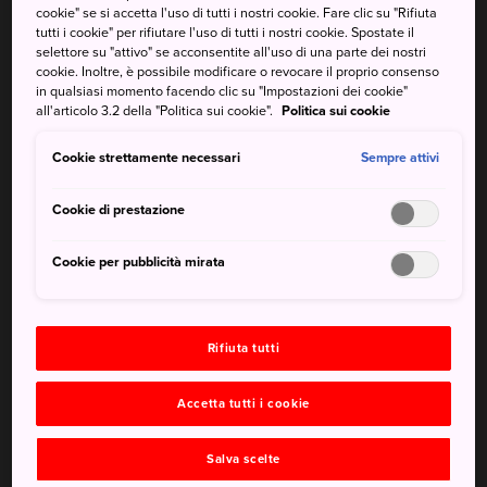
locande e musei in abbondanza e gode di una costa dalle
cookie" se si accetta l'uso di tutti i nostri cookie. Fare clic su "Rifiuta
tutti i cookie" per rifiutare l'uso di tutti i nostri cookie. Spostate il
magnifiche acque blu e montagne incantevoli coperte di
selettore su "attivo" se acconsentite all'uso di una parte dei nostri
fiori.
cookie. Inoltre, è possibile modificare o revocare il proprio consenso
in qualsiasi momento facendo clic su "Impostazioni dei cookie"
In breve
all'articolo 3.2 della "Politica sui cookie".
Politica sui cookie
Cookie strettamente necessari
Sempre attivi
Sede di numerosi musei unici e affascinanti
È un ottimo punto di osservazione per la fioritura dei
Cookie di prestazione
ciliegi
Il Parco di Izu-Kaiyo è famoso per le sue splendide
Cookie per pubblicità mirata
ortensie in fiore e le attività da fare sull'oceano
Come arrivare
Rifiuta tutti
Per arrivare a Izu Highland, prendi il shinkansen Tokaido
Accetta tutti i cookie
dalla stazione di Tokyo fino alla stazione di Atami. Da qui
prendi la linea locale Ito fino alla stazione JR Ito. Prendi la
Salva scelte
linea Izu Kyuko e scendi alla stazione di Izu-Kogen. Il