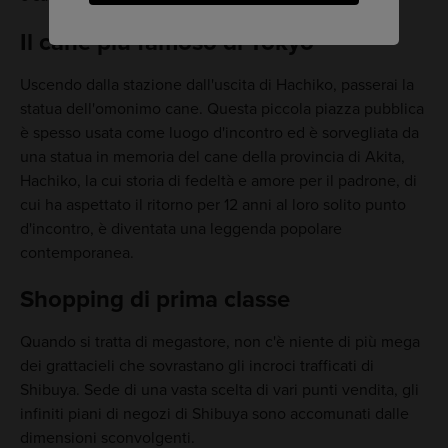
Il cane più famoso di Tokyo
Uscendo dalla stazione dall'uscita di Hachiko, passerai la
statua dell'omonimo cane. Questa piccola piazza pubblica
è spesso usata come luogo d'incontro ed è sorvegliata da
una statua in memoria del cane della provincia di Akita,
Hachiko, la cui storia di fedeltà e amore per il padrone, di
cui ha aspettato il ritorno per 12 anni al loro solito punto
d'incontro, è diventata una leggenda popolare
contemporanea.
Shopping di prima classe
Quando si tratta di megastore, non c'è niente di più mega
dei grattacieli che sovrastano gli incroci trafficati di
Shibuya. Sede di una vasta scelta di vari punti vendita, gli
infiniti piani di negozi di Shibuya sono accomunati dalle
dimensioni sconvolgenti.