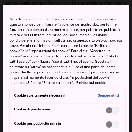
si trovi nella zona di Tokyo. Con le sue attrazioni famose in
tutto il mondo, come il celebre incrocio pedonale,
quest'area è un must per la sua vita notturna e la cultura
Noi e le società terze, con il vostro consenso, utilizziamo i cookie su
giovanile alla moda.
questo sito web per misurare l'audience del nostro sito, per fornire
funzionalità e personalizzazioni migliorate, per pubblicare pubblicità
mirata e per utilizzare le funzioni dei social media. Possiamo
condividere le informazioni sull'utilizzo di questo sito web con società
terze. Per ulteriori informazioni, consultare la nostra "Politica sui
Da non perdere
cookie" e le "Impostazioni dei cookie". Fare clic su "Accetta tutti i
cookie" se si accetta l'uso di tutti i nostri cookie. Fare clic su "Rifiuta
tutti i cookie" per rifiutare l'uso di tutti i nostri cookie. Spostate il
selettore su "attivo" se acconsentite all'uso di una parte dei nostri
Guardare la gente all'incredibile incrocio di
cookie. Inoltre, è possibile modificare o revocare il proprio consenso
Shibuya
in qualsiasi momento facendo clic su "Impostazioni dei cookie"
all'articolo 3.2 della "Politica sui cookie".
Politica sui cookie
Passare a salutare la statua di Hachiko, il cane
fedele più amato del Giappone
Cookie strettamente necessari
Sempre attivi
Alcune delle attrazioni notturne migliori di
Tokyo nel Center Gai e Dogenzaka
Cookie di prestazione
Cookie per pubblicità mirata