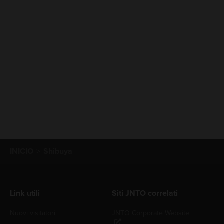
INICIO
Shibuya
Link utili
Siti JNTO correlati
Nuovi visitatori
JNTO Corporate Website