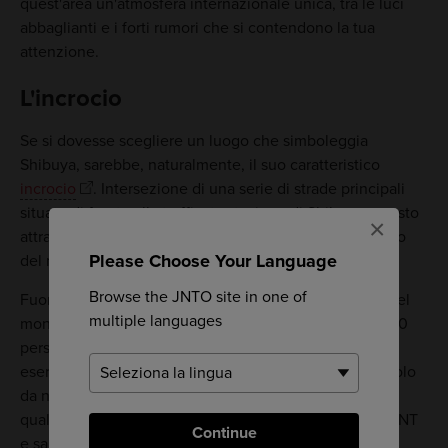
quest'area un'atmosfera internazionale unica, tra le luci
abbaglianti e i forti rumori che si contendono la tua
attenzione.
L'incrocio
Se si dovesse scegliere un luogo che simboleggia
Shibuya, sarebbe, naturalmente, il suo caratteristico
incrocio
. Intersezione di una serie di strade principali
situate di fronte alla trafficata stazione di Shibuya, questo
×
attraversamento pedonale è considerato il più trafficato
Please Choose Your Language
del mondo.
Browse the JNTO site in one of
Fuori dalla seconda stazione ferroviaria più trafficata del
multiple languages
mondo, questo incrocio vede passare circa 1.000-2.500
persone ogni 2 minuti al cambio del semaforo. Un
esercizio nel caos organizzato, è davvero uno spettacolo
da non perdere. Per una bella vista dell'azione, prendi
qualcosa da bere allo Starbucks nell'edificio del QFRONT
Continue
e sali al secondo piano.