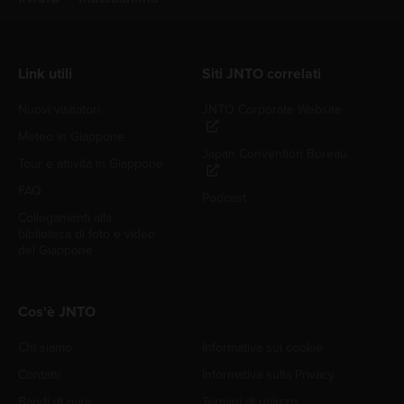
Link utili
Siti JNTO correlati
Nuovi visitatori
JNTO Corporate Website
Meteo in Giappone
Japan Convention Bureau
Tour e attività in Giappone
FAQ
Podcast
Collegamenti alla
biblioteca di foto e video
del Giappone
Cos'è JNTO
Chi siamo
Informativa sui cookie
Contatti
Informativa sulla Privacy
Bandi di gara
Termini di utilizzo