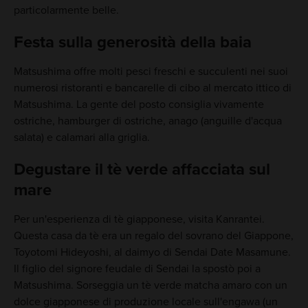
particolarmente belle.
Festa sulla generosità della baia
Matsushima offre molti pesci freschi e succulenti nei suoi
numerosi ristoranti e bancarelle di cibo al mercato ittico di
Matsushima. La gente del posto consiglia vivamente
ostriche, hamburger di ostriche, anago (anguille d'acqua
salata) e calamari alla griglia.
Degustare il tè verde affacciata sul
mare
Per un'esperienza di tè giapponese, visita Kanrantei.
Questa casa da tè era un regalo del sovrano del Giappone,
Toyotomi Hideyoshi, al daimyo di Sendai Date Masamune.
Il figlio del signore feudale di Sendai la spostò poi a
Matsushima. Sorseggia un tè verde matcha amaro con un
dolce giapponese di produzione locale sull'engawa (un