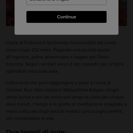
Continue
L'isola di Fukuura è facilmente riconoscibile dal ponte
rosso lungo 252 metri. Pagando una piccola quota
all'ingresso, potrai attraversare e vagare per l'isola
boscosa. Segui i sentieri verso il lato opposto per un'altra
splendida vista sulla baia.
L'altra isola che puoi raggiungere a piedi è l'isola di
Oshima. Esci dalla stazione Matsushima-Kaigan, dirigiti
verso la riva e poi vai verso sud lungo la costa per cinque-
dieci minuti. I templi e le grotte di meditazione intagliate a
mano utilizzate dagli antichi monaci sono luoghi perfetti
per contemplare la vita.
Due templi di note