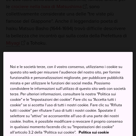
le
crociere nella baia di Matsushima
, sono
collettivamente considerate una delle "tre viste più
famose del Giappone". Anche il leggendario poeta di
haiku Matsuo Basho (1644-1694) trovò difficile descrivere
la bellezza che incontrò qui sulla costa della Prefettura di
Miyagi
a Tohoku.
Puoi raggiungere a piedi alcune di queste centinaia di
isole ed esplorare pinete nere e rosse e antichi templi, tra
Noi e le società terze, con il vostro consenso, utilizziamo i cookie su
cui il tempio Zuiganji, il tempio di famiglia del potente
questo sito web per misurare l'audience del nostro sito, per fornire
clan Date che governava questa regione.
funzionalità e personalizzazioni migliorate, per pubblicare pubblicità
mirata e per utilizzare le funzioni dei social media. Possiamo
condividere le informazioni sull'utilizzo di questo sito web con società
terze. Per ulteriori informazioni, consultare la nostra "Politica sui
cookie" e le "Impostazioni dei cookie". Fare clic su "Accetta tutti i
Da non perdere
cookie" se si accetta l'uso di tutti i nostri cookie. Fare clic su "Rifiuta
tutti i cookie" per rifiutare l'uso di tutti i nostri cookie. Spostate il
selettore su "attivo" se acconsentite all'uso di una parte dei nostri
Prendere una crociera turistica per la baia di
cookie. Inoltre, è possibile modificare o revocare il proprio consenso
in qualsiasi momento facendo clic su "Impostazioni dei cookie"
Matsushima
all'articolo 3.2 della "Politica sui cookie".
Politica sui cookie