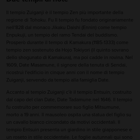
Il tempio Zuiganji è il tempio Zen più importante della
regione di Tohoku. Fu Il tempio fu fondato originariamente
nell'828 dal monaco Jikaku Daishi (Ennin) come tempio
Enpukuji, un tempio del ramo Tendai del buddismo.
Prosperò durante il tempo di Kamakura (1185-1333) come
tempio zen sostenuto da Hojo Tokiyori (il quinto sovrano
dello shogunato di Kamakura), ma poi cadde in rovina. Nel
1609, Date Masamune, il signore della tenuta di Sendai,
ricostruì l'edificio in cinque anni con il nome di tempio
Zuiganji, servendo da tempio alla famiglia Date.
Accanto al tempio Zuiganji c'è il tempio Entsuin, costruito
dal capo del clan Date, Date Tadamune nel 1646. Il tempio
fu costruito per commemorare suo figlio Mitsumune,
morto a 19 anni. Il mausoleo ospita una statua del figlio su
un cavallo bianco circondato da motivi occidentali. Il
tempio Entsuin presenta un giardino in stile giapponese e
un roseto in stile occidentale. Le foglie autunnali qui sono