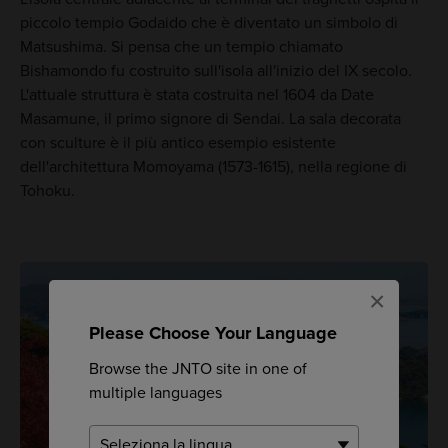
piccolo tempio Godaido che è diventato un simbolo di
Matsushima. Si pensa che un tempio chiamato
Bishamondo fu costruito sull'isola all'inizio del IX secolo.
L'attuale struttura è stata costruita nel 1604 da Date
Masamune, il primo signore di Sendai. La sala decorata
con sculture è il più antico esempio esistente
dell'architettura Momoyama (1573-1615), nella regione di
Tohoku.
×
Please Choose Your Language
Browse the JNTO site in one of
multiple languages