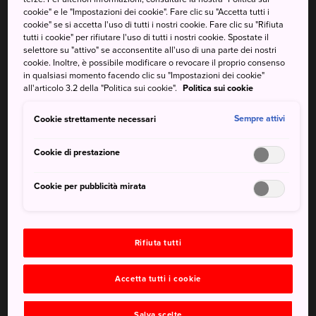
cookie" e le "Impostazioni dei cookie". Fare clic su "Accetta tutti i
intorno al Monte Hakkoda. Qui puoi trovare foreste alpine
cookie" se si accetta l'uso di tutti i nostri cookie. Fare clic su "Rifiuta
vergini, acquitrini, paludi e mostri di neve.
tutti i cookie" per rifiutare l'uso di tutti i nostri cookie. Spostate il
selettore su "attivo" se acconsentite all'uso di una parte dei nostri
cookie. Inoltre, è possibile modificare o revocare il proprio consenso
in qualsiasi momento facendo clic su "Impostazioni dei cookie"
all'articolo 3.2 della "Politica sui cookie".
Politica sui cookie
Da non perdere
Cookie strettamente necessari
Sempre attivi
Le escursioni sui sentieri dalla cima della funivia
Cookie di prestazione
Vedere i mostri di neve in inverno
Gli impianti da sci e snowboard di livello
Cookie per pubblicità mirata
mondiale
Rifiuta tutti
Come arrivare
Accetta tutti i cookie
Il punto di arrivo principale nella zona del Monte Hakkoda
è la stazione della funivia di Hakkoda, a cui si può
Salva scelte