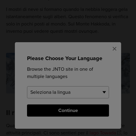
I mostri di neve si formano quando la nebbia leggera gela
istantaneamente sugli alberi. Questo fenomeno si verifica
solo in pochi posti al mondo. Sul Monte Hakkoda, in
inverno puoi vedere questi mostri ovunque.
×
Please Choose Your Language
Browse the JNTO site in one of
multiple languages
Continue
Il resto dell'anno
Quando la neve scompare, escursioni e trekking sono le
attività principali. Ci sono sentieri per il
lago Towada
, lo