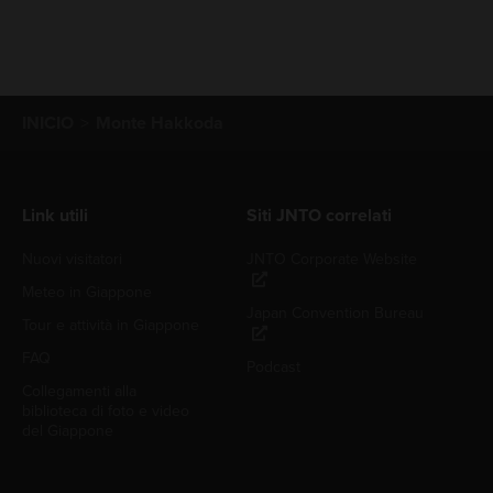
INICIO
Monte Hakkoda
Link utili
Siti JNTO correlati
Nuovi visitatori
JNTO Corporate Website
Meteo in Giappone
Japan Convention Bureau
Tour e attività in Giappone
FAQ
Podcast
Collegamenti alla
biblioteca di foto e video
del Giappone