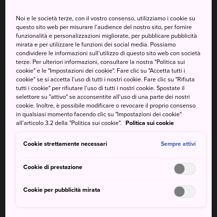
idilliaci. Non lasciare però che questo ti impedisca di
Noi e le società terze, con il vostro consenso, utilizziamo i cookie su
goderti la natura rigogliosa e il gustoso cibo della frontiera
questo sito web per misurare l'audience del nostro sito, per fornire
settentrionale di Hokkaido anche in altre stagioni.
funzionalità e personalizzazioni migliorate, per pubblicare pubblicità
mirata e per utilizzare le funzioni dei social media. Possiamo
condividere le informazioni sull'utilizzo di questo sito web con società
terze. Per ulteriori informazioni, consultare la nostra "Politica sui
cookie" e le "Impostazioni dei cookie". Fare clic su "Accetta tutti i
cookie" se si accetta l'uso di tutti i nostri cookie. Fare clic su "Rifiuta
tutti i cookie" per rifiutare l'uso di tutti i nostri cookie. Spostate il
selettore su "attivo" se acconsentite all'uso di una parte dei nostri
cookie. Inoltre, è possibile modificare o revocare il proprio consenso
in qualsiasi momento facendo clic su "Impostazioni dei cookie"
all'articolo 3.2 della "Politica sui cookie".
Politica sui cookie
Cookie strettamente necessari
Sempre attivi
Cookie di prestazione
Cookie per pubblicità mirata