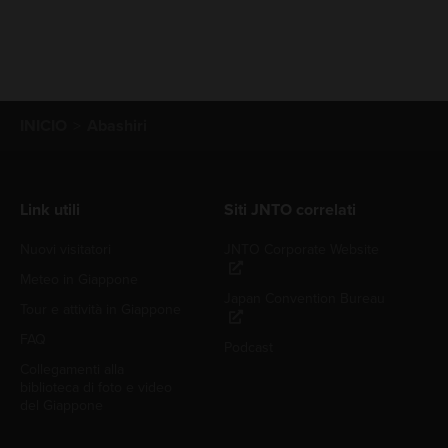
INICIO
Abashiri
Link utili
Siti JNTO correlati
Nuovi visitatori
JNTO Corporate Website
Meteo in Giappone
Japan Convention Bureau
Tour e attività in Giappone
FAQ
Podcast
Collegamenti alla
biblioteca di foto e video
del Giappone