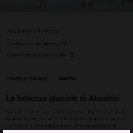
Abashiri-shi, Hokkaido
Visualizzare su Google Maps
Ricevere informazioni del traffico
PAROLE CHIAVE
MAPPA
La bellezza glaciale di Abashiri
Abashiri è famosa soprattutto per i suoi banchi di ghiaccio
Ryuhyo. Queste masse di ghiaccio che ricoprono l'oceano
nei dintorni di Abashiri portano sulla costa di Okhotsk
un'insolita fauna selvatica, creando paesaggi invernali