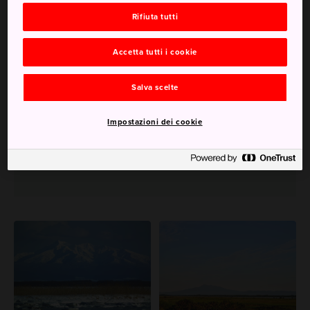
Rifiuta tutti
Da non perdere
Accetta tutti i cookie
Lo spettacolare Ryuhyo lungo la costa di
Okhotsk da gennaio a fine marzo
Salva scelte
I panorami estivi dei laghi blu con le montagne
sullo sfondo
Impostazioni dei cookie
Alcuni dei frutti di mare più freschi e deliziosi
del Giappone