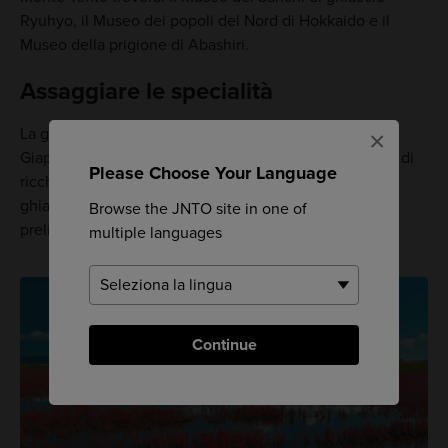
Ryuhyo, il Museo dei popoli del Nord di Hokkaido e il
Museo della prigione di Abashiri.
Assaggiare le specialità
La gente di Okhotsk vanta i migliori frutti di mare del
×
Giappone (e quindi del mondo): questi infatti si cibano di
Please Choose Your Language
ricche sostanze nutritive depositate dai banchi di
ghiaccio. Prova un uni-don o un ikura-don per delle
Browse the JNTO site in one of
prelibatezze che si sciolgono in bocca.
multiple languages
Continue