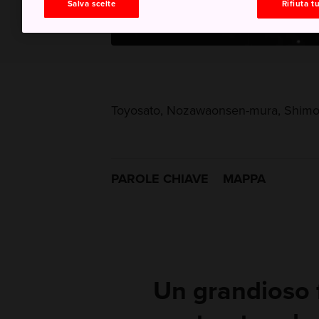
Salva scelte
Rifiuta tu
Toyosato, Nozawaonsen-mura, Shimo
PAROLE CHIAVE
MAPPA
Un grandioso f