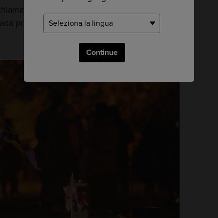
o chiamato Dosojinba, a circa 5 minuti a piedi dal
ada principale.
Continue