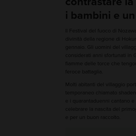
contrastare la
i bambini e un
Il Festival del fuoco di Nozaw
divinità della regione di Hokur
gennaio. Gli uomini del villagg
considerati anni sfortunati in
fiamme delle torce che tengono
feroce battaglia.
Molti abitanti del villaggio po
temporaneo chiamato shaden, 
e i quarantaduenni cantano e i
celebrare la nascita del primo
e per un buon raccolto.