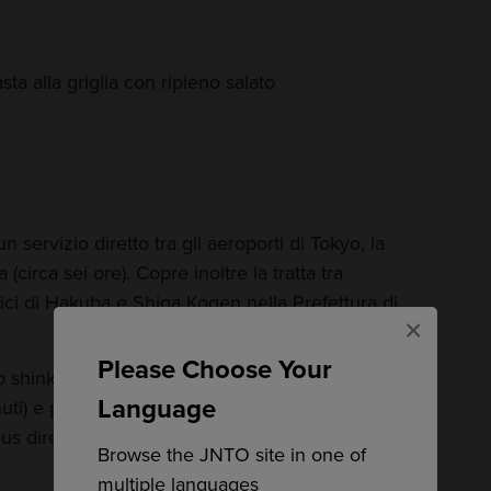
sta alla griglia con ripieno salato
 servizio diretto tra gli aeroporti di Tokyo, la
circa sei ore). Copre inoltre la tratta tra
ici di Hakuba e Shiga Kogen nella Prefettura di
×
Please Choose Your
 lo shinkansen Hokuriku dalla
stazione di Tokyo
Language
nuti) e poi l'autobus Nozawa Onsen Liner (25
us diretti per tutto l'inverno da Osaka, Kyoto e
Browse the JNTO site in one of
multiple languages