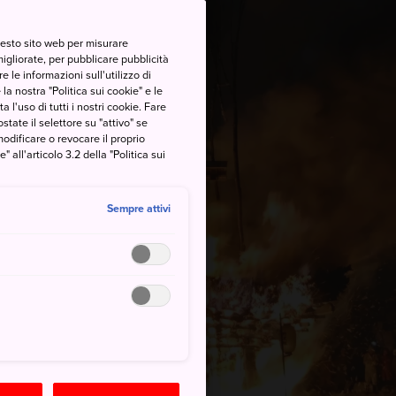
questo sito web per misurare
migliorate, per pubblicare pubblicità
 le informazioni sull'utilizzo di
la nostra "Politica sui cookie" e le
a l'uso di tutti i nostri cookie. Fare
postate il selettore su "attivo" se
modificare o revocare il proprio
all'articolo 3.2 della "Politica sui
Sempre attivi