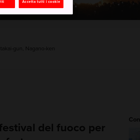
tti
Accetta tutti i cookie
takai-gun, Nagano-ken
Cons
estival del fuoco per