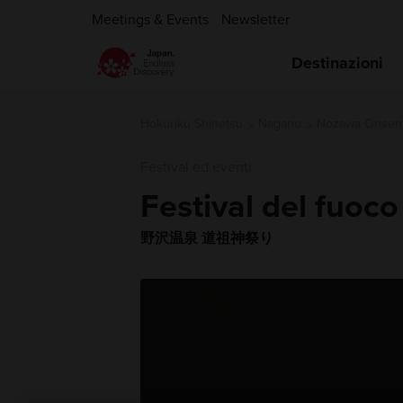
Meetings & Events
Newsletter
Destinazioni
Hokuriku Shinetsu
Nagano
Nozawa Onsen
Festival ed eventi
Festival del fuoc
野沢温泉 道祖神祭り