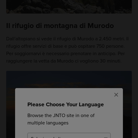
Il rifugio di montagna di Murodo
Dall'altopiano si vede il rifugio di Murodo a 2.450 metri. Il
rifugio offre servizi di base e può ospitare 750 persone.
Per soggiornarvi è necessario prenotare in anticipo. Per
raggiungere la vetta da Murodo ci vogliono 30 minuti.
×
Please Choose Your Language
Browse the JNTO site in one of
multiple languages