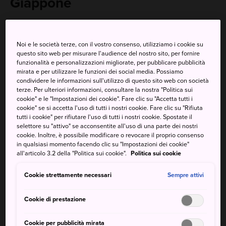
Giappone
Con oltre 2.000 metri di altezza, il Monte Hakusan è
considerato una delle tre montagne più sacre del
Noi e le società terze, con il vostro consenso, utilizziamo i cookie su
Giappone, insieme al Monte Fuji a
Shizuoka
e al Monte
questo sito web per misurare l'audience del nostro sito, per fornire
Tateyama a
Toyama
.
funzionalità e personalizzazioni migliorate, per pubblicare pubblicità
mirata e per utilizzare le funzioni dei social media. Possiamo
condividere le informazioni sull'utilizzo di questo sito web con società
Come arrivare
terze. Per ulteriori informazioni, consultare la nostra "Politica sui
cookie" e le "Impostazioni dei cookie". Fare clic su "Accetta tutti i
cookie" se si accetta l'uso di tutti i nostri cookie. Fare clic su "Rifiuta
Il Monte Hakusan è raggiungibile in autobus dalla
stazione
tutti i cookie" per rifiutare l'uso di tutti i nostri cookie. Spostate il
di Kanazawa
durante la stagione escursionistica, in
selettore su "attivo" se acconsentite all'uso di una parte dei nostri
estate.
cookie. Inoltre, è possibile modificare o revocare il proprio consenso
in qualsiasi momento facendo clic su "Impostazioni dei cookie"
Durante la stagione dell'arrampicata, in determinati giorni
all'articolo 3.2 della "Politica sui cookie".
Politica sui cookie
ci sono autobus che partono dalla
stazione di Kanazawa
Cookie strettamente necessari
Sempre attivi
e arrivano all'inizio del sentiero di Bettodeai. Dall'uscita
est della stazione, prendi l'autobus diretto a Ichinose dalla
Cookie di prestazione
fermata n. 1. Il viaggio dura circa due ore e costa 2.100
yen. Una volta a Ichinose, prendete una navetta per
Cookie per pubblicità mirata
Bettodeai. Il viaggio costa 800 yen.