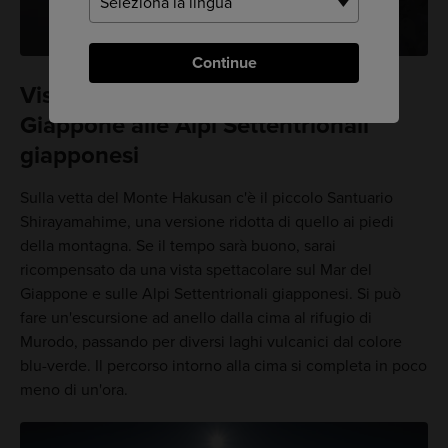
Continue
Viste mozzafiato dal Mar del
Giappone alle Alpi Settentrionali
giapponesi
Sulla vetta del Monte Hakusan c'è il piccolo Santuario
Shirayamahime, una versione ridotta di quello ai piedi
della montagna. Se il tempo sarà buono, sarai
ricompensato da una vista spettacolare sul Mar del
Giappone e sulle Alpi Settentrionali giapponesi. Si può
fare un'escursione ad anello dalla cima al rifugio di
Murodo, passando per diversi laghi vulcanici dal colore
blu-verde. Il percorso intorno alla cima si completa in poco
meno di un'ora.