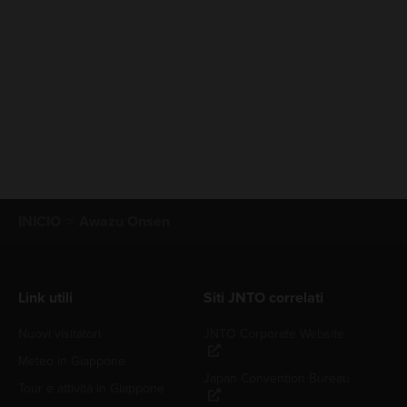
INICIO
Awazu Onsen
Link utili
Siti JNTO correlati
Nuovi visitatori
JNTO Corporate Website
Meteo in Giappone
Japan Convention Bureau
Tour e attività in Giappone