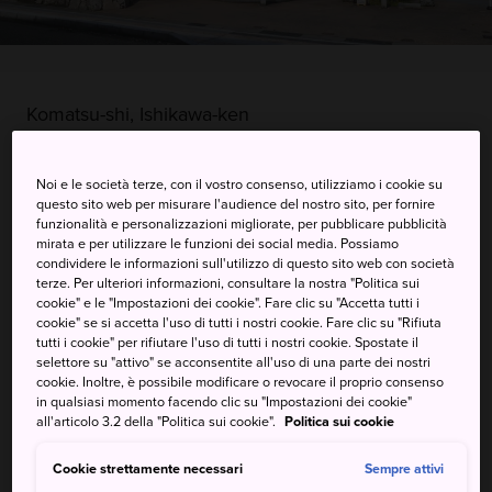
Komatsu-shi, Ishikawa-ken
Visualizzare su Google Maps
Noi e le società terze, con il vostro consenso, utilizziamo i cookie su
Ricevere informazioni del traffico
questo sito web per misurare l'audience del nostro sito, per fornire
funzionalità e personalizzazioni migliorate, per pubblicare pubblicità
mirata e per utilizzare le funzioni dei social media. Possiamo
condividere le informazioni sull'utilizzo di questo sito web con società
terze. Per ulteriori informazioni, consultare la nostra "Politica sui
PAROLE CHIAVE
MAPPA
cookie" e le "Impostazioni dei cookie". Fare clic su "Accetta tutti i
cookie" se si accetta l'uso di tutti i nostri cookie. Fare clic su "Rifiuta
tutti i cookie" per rifiutare l'uso di tutti i nostri cookie. Spostate il
Sede di un importante tempio
selettore su "attivo" se acconsentite all'uso di una parte dei nostri
cookie. Inoltre, è possibile modificare o revocare il proprio consenso
storico e di un villaggio di
in qualsiasi momento facendo clic su "Impostazioni dei cookie"
all'articolo 3.2 della "Politica sui cookie".
Politica sui cookie
artigiani
Cookie strettamente necessari
Sempre attivi
Oltre alle terme pubbliche, le attrazioni più interessanti di