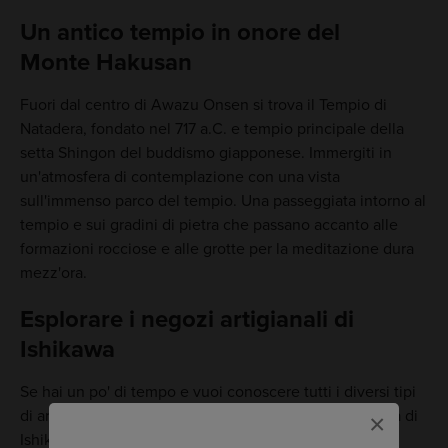
Un antico tempio in onore del
Monte Hakusan
Fuori dal centro di Awazu Onsen si trova il Tempio di
Natadera, fondato nel 717 a.C. e tempio principale della
setta Shingon del buddismo giapponese. Immergiti in
un'atmosfera di contemplazione con una vista
sull'immenso parco del tempio. Una passeggiata intorno al
tempio e sui gradini di pietra che passano accanto alle
formazioni rocciose e alle grotte per la meditazione dura
mezz'ora.
Esplorare i negozi artigianali di
Ishikawa
Se hai un po' di tempo e vuoi conoscere tutti i diversi tipi
di artigianato unico di
Kaga Onsen
e della Prefettura di
×
Ishikawa, visita il villaggio dell'artigianato di