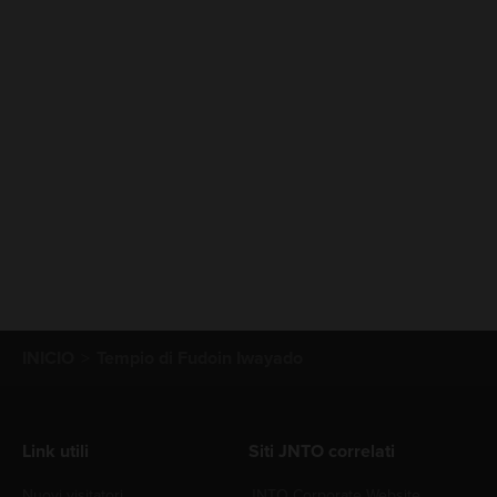
INICIO
Tempio di Fudoin Iwayado
Link utili
Siti JNTO correlati
Nuovi visitatori
JNTO Corporate Website