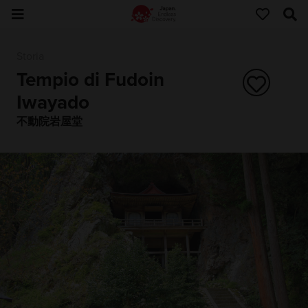
Storia
Tempio di Fudoin
Iwayado
不動院岩屋堂