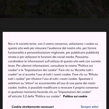
Iwayado, Wakasa-cho, Yazu-gun, Tottori-ken
Visualizzare su Google Maps
Noi e le società terze, con il vostro consenso, utilizziamo i cookie su
questo sito web per misurare l'audience del nostro sito, per fornire
funzionalità e personalizzazioni migliorate, per pubblicare pubblicità
Ricevere informazioni del traffico
mirata e per utilizzare le funzioni dei social media. Possiamo
condividere le informazioni sull'utilizzo di questo sito web con società
terze. Per ulteriori informazioni, consultare la nostra "Politica sui
cookie" e le "Impostazioni dei cookie". Fare clic su "Accetta tutti i
PAROLE CHIAVE
MAPPA
cookie" se si accetta l'uso di tutti i nostri cookie. Fare clic su "Rifiuta
tutti i cookie" per rifiutare l'uso di tutti i nostri cookie. Spostate il
selettore su "attivo" se acconsentite all'uso di una parte dei nostri
Tempio misterioso con
cookie. Inoltre, è possibile modificare o revocare il proprio consenso
in qualsiasi momento facendo clic su "Impostazioni dei cookie"
collegamenti al buddismo
all'articolo 3.2 della "Politica sui cookie".
Politica sui cookie
Shugendo
Cookie strettamente necessari
Sempre attivi