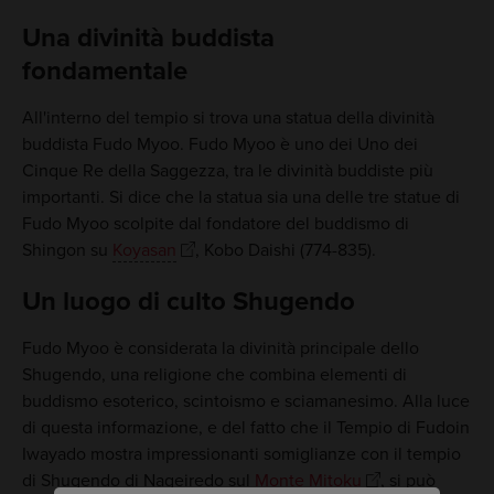
Una divinità buddista
fondamentale
All'interno del tempio si trova una statua della divinità
buddista Fudo Myoo. Fudo Myoo è uno dei Uno dei
Cinque Re della Saggezza, tra le divinità buddiste più
importanti. Si dice che la statua sia una delle tre statue di
Fudo Myoo scolpite dal fondatore del buddismo di
Shingon su
Koyasan
, Kobo Daishi (774-835).
Un luogo di culto Shugendo
Fudo Myoo è considerata la divinità principale dello
Shugendo, una religione che combina elementi di
buddismo esoterico, scintoismo e sciamanesimo. Alla luce
di questa informazione, e del fatto che il Tempio di Fudoin
Iwayado mostra impressionanti somiglianze con il tempio
di Shugendo di Nageiredo sul
Monte Mitoku
, si può