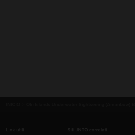
INICIO
Oki Islands Underwater Sightseeing (Amanbow) B
Link utili
Siti JNTO correlati