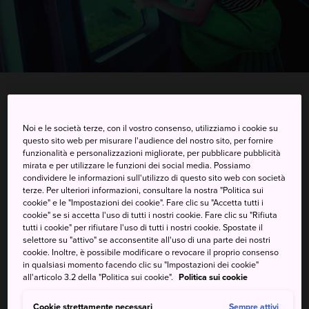
1365-5 Fukui, Ama-cho, Oki-gun, Shimane-ken
Noi e le società terze, con il vostro consenso, utilizziamo i cookie su
questo sito web per misurare l'audience del nostro sito, per fornire
Visualizzare su Google Maps
funzionalità e personalizzazioni migliorate, per pubblicare pubblicità
mirata e per utilizzare le funzioni dei social media. Possiamo
Ricevere informazioni del traffico
condividere le informazioni sull'utilizzo di questo sito web con società
terze. Per ulteriori informazioni, consultare la nostra "Politica sui
cookie" e le "Impostazioni dei cookie". Fare clic su "Accetta tutti i
cookie" se si accetta l'uso di tutti i nostri cookie. Fare clic su "Rifiuta
PAROLE CHIAVE
MAPPA
tutti i cookie" per rifiutare l'uso di tutti i nostri cookie. Spostate il
selettore su "attivo" se acconsentite all'uso di una parte dei nostri
cookie. Inoltre, è possibile modificare o revocare il proprio consenso
in qualsiasi momento facendo clic su "Impostazioni dei cookie"
Esplora un magico universo
all'articolo 3.2 della "Politica sui cookie".
Politica sui cookie
sottomarino a bordo di una
Cookie strettamente necessari
Sempre attivi