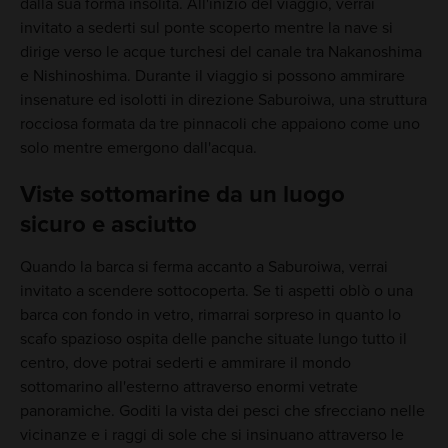
dalla sua forma insolita. All'inizio del viaggio, verrai
invitato a sederti sul ponte scoperto mentre la nave si
dirige verso le acque turchesi del canale tra Nakanoshima
e Nishinoshima. Durante il viaggio si possono ammirare
insenature ed isolotti in direzione Saburoiwa, una struttura
rocciosa formata da tre pinnacoli che appaiono come uno
solo mentre emergono dall'acqua.
Viste sottomarine da un luogo
sicuro e asciutto
Quando la barca si ferma accanto a Saburoiwa, verrai
invitato a scendere sottocoperta. Se ti aspetti oblò o una
barca con fondo in vetro, rimarrai sorpreso in quanto lo
scafo spazioso ospita delle panche situate lungo tutto il
centro, dove potrai sederti e ammirare il mondo
sottomarino all'esterno attraverso enormi vetrate
panoramiche. Goditi la vista dei pesci che sfrecciano nelle
vicinanze e i raggi di sole che si insinuano attraverso le