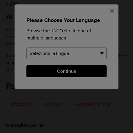
alghe.
×
Al termine della giornata
Please Choose Your Language
Più tardi, a cena, esamina con cura il tuo piatto e prova a
Browse the JNTO site in one of
riconoscere le piante e i pesci che hai osservato poco
multiple languages
prima durante la crociera.
Sono disponibili crociere notturne per osservare le stelle e
scoprire l'affascinante mondo della bioluminescenza
subacquea.
Continue
Parole chiave
Attrazioni
Crociera
Vista panoramica
Consigliato per te