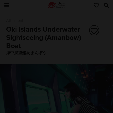
Attrazioni
Oki Islands Underwater
Sightseeing (Amanbow)
Boat
海中展望船あまんぼう