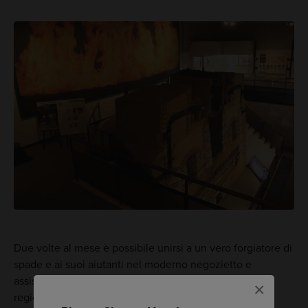
Due volte al mese è possibile unirsi a un vero forgiatore di
spade e ai suoi aiutanti nel moderno negozietto e
assistere alla lavorazione del tamahagane. In questa
×
regione remota non troverai grande affluenza e molti