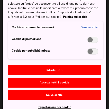
la collezione di lame
selettore su "attivo" se acconsentite all'uso di una parte dei nostri
cookie. Inoltre, è possibile modificare o revocare il proprio consenso
in qualsiasi momento facendo clic su "Impostazioni dei cookie"
La realizzazione di un'autentica spada giapponese inizia
all'articolo 3.2 della "Politica sui cookie".
Politica sui cookie
dal tamahagane, un tipo di acciaio che può essere
prodotto solo in una fucina tradizionale, la tatara. Per
Cookie strettamente necessari
Sempre attivi
secoli, l'area di
Okuizumo
ha fornito il tamahagane ai
forgiatori di spade di tutto il Giappone, e oggi, è l'unica
Cookie di prestazione
fonte di questo raro materiale, essenziale per questi
forgiatori giapponesi.
Cookie per pubblicità mirata
Visita il Museo della spada Tatara di Okuizumo per
comprendere l'arte di questo mestiere tradizionale che è
stato importato dal continente e si è sviluppato in modo
Rifiuta tutti
unico in Giappone.
Accetta tutti i cookie
Come arrivare
Salva scelte
Il museo si trova a soli 15 minuti a piedi dalla stazione di
Izumo Yokota sulla linea JR Kisuki.
Impostazioni dei cookie