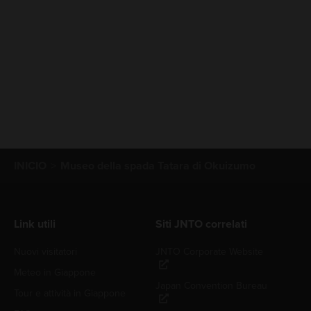
INICIO
Museo della spada Tatara di Okuizumo
Link utili
Siti JNTO correlati
Nuovi visitatori
JNTO Corporate Website
Meteo in Giappone
Japan Convention Bureau
Tour e attività in Giappone