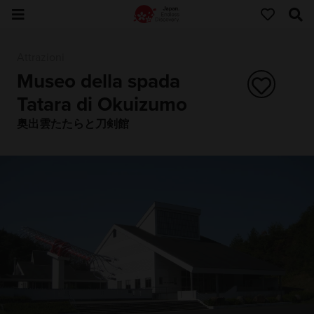
Attrazioni
Museo della spada
Tatara di Okuizumo
奥出雲たたらと刀剣館