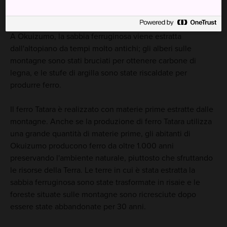
Il ciclo delle ricchezze della Terra
A Okuizumo, la sabbia ferruginosa viene estratta
dall'altopiano da tempi molto antichi; gli alberi sulle
montagne sono stati bruciati per ottenere carbone di
legna, e le stufe di argilla sono state riscaldate per
produrre ferro.
Il ferro Tatara è realizzato con materie prime estratte dalle
montagne. Anche se la produzione di ferro Tatara utilizza
una grande quantità di materie prime, gli abitanti di
Okuizumo producono ferro da oltre 1.000 anni
preservando l'ambiente naturale, piuttosto che sfruttando
le risorse della Terra. Le terre in cui è stata estratta la
sabbia ferruginosa sono state trasformate in risaie e le
foreste situate sulle montagne sono ricresciute dopo
essere state abbandonate per 30 anni.