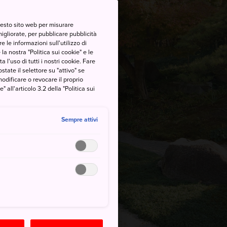
questo sito web per misurare
migliorate, per pubblicare pubblicità
 le informazioni sull'utilizzo di
la nostra "Politica sui cookie" e le
a l'uso di tutti i nostri cookie. Fare
postate il selettore su "attivo" se
modificare o revocare il proprio
all'articolo 3.2 della "Politica sui
Sempre attivi