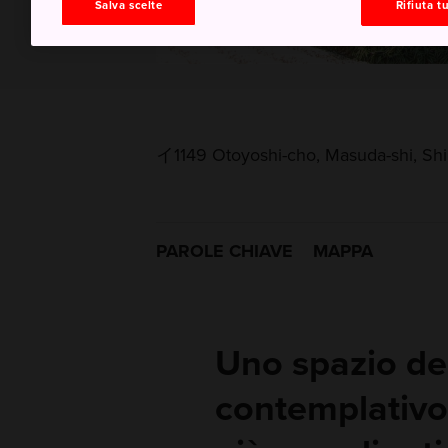
Salva scelte
Rifiuta tu
イ1149 Otoyoshi-cho, Masuda-shi, Sh
PAROLE CHIAVE
MAPPA
Uno spazio del
contemplativo