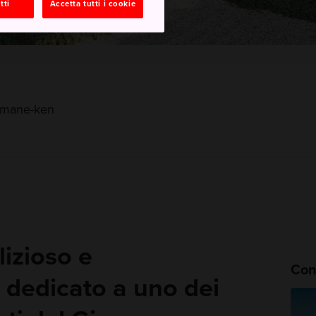
tti
Accetta tutti i cookie
imane-ken
izioso e
Cons
 dedicato a uno dei