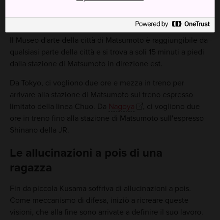
Come arrivare
Il Museo d'arte della città di Matsumoto è raggiungibile da
qualsiasi parte della città e si trova a soli 15 minuti a piedi
dalla stazione di Matsumoto in direzione est.
Da Tokyo, ci vogliono due ore e mezza in treno per
arrivare alla stazione di Matsumoto sul treno espresso
limitato della linea Chuo. Da
Nagoya
, ci vogliono due
ore in treno fino alla stazione di Matsumoto sull'espresso
Shinano della JR.
Le allucinazioni a pois di una
ragazza
Fin da piccola Kusama soffriva di allucinazioni a pois.
Come meccanismo di difesa, iniziò a ricreare queste
visioni, che alla fine sono arrivate a definire il suo lavoro.