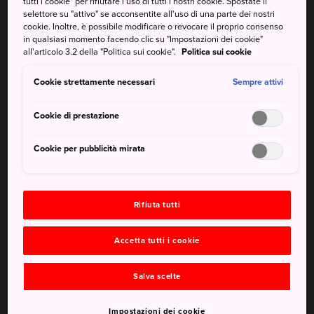
incredibilmente espressiva di
tutti i cookie" per rifiutare l'uso di tutti i nostri cookie. Spostate il
selettore su "attivo" se acconsentite all'uso di una parte dei nostri
Yayoi Kusama
cookie. Inoltre, è possibile modificare o revocare il proprio consenso
in qualsiasi momento facendo clic su "Impostazioni dei cookie"
all'articolo 3.2 della "Politica sui cookie".
Politica sui cookie
La città castello di
Matsumoto
è il luogo di nascita di
Yayoi Kusama, un'artista contemporanea acclamata a
Cookie strettamente necessari
Sempre attivi
livello internazionale e famosa per il suo uso dei pois. Le
sue opere hanno i prezzi più alti di qualsiasi altra artista
Cookie di prestazione
donna oggi e Matsumoto vanta una delle collezioni più
straordinarie del lavoro di Kusama.
Cookie per pubblicità mirata
In breve
Rifiuta tutti
Il negozio del museo è accessibile senza biglietto
d'entrata
Accetta tutti i cookie
Sono in mostra anche opere di altri artisti giapponesi di
Salva scelte
talento
Impostazioni dei cookie