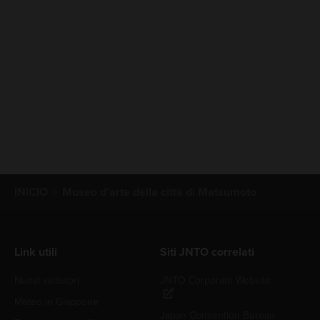
INICIO
Museo d’arte della città di Matsumoto
Link utili
Siti JNTO correlati
Nuovi visitatori
JNTO Corporate Website
Meteo in Giappone
Japan Convention Bureau