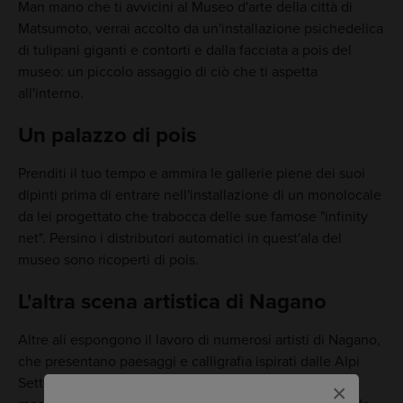
Man mano che ti avvicini al Museo d'arte della città di
Matsumoto, verrai accolto da un'installazione psichedelica
di tulipani giganti e contorti e dalla facciata a pois del
museo: un piccolo assaggio di ciò che ti aspetta
all'interno.
Un palazzo di pois
Prenditi il tuo tempo e ammira le gallerie piene dei suoi
dipinti prima di entrare nell'installazione di un monolocale
da lei progettato che trabocca delle sue famose "infinity
net". Persino i distributori automatici in quest'ala del
museo sono ricoperti di pois.
L'altra scena artistica di Nagano
Altre ali espongono il lavoro di numerosi artisti di Nagano,
che presentano paesaggi e calligrafia ispirati dalle Alpi
Settentrionali giapponesi. Il museo include inoltre una
×