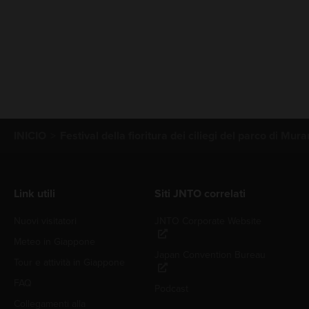
INICIO
Festival della fioritura dei ciliegi del parco di Mu
Link utili
Siti JNTO correlati
Nuovi visitatori
JNTO Corporate Website
Meteo in Giappone
Japan Convention Bureau
Tour e attività in Giappone
FAQ
Podcast
Collegamenti alla