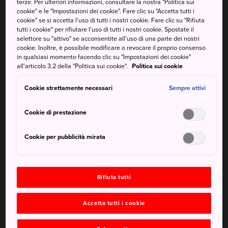
terze. Per ulteriori informazioni, consultare la nostra "Politica sui
sia per i bambini che per gli
cookie" e le "Impostazioni dei cookie". Fare clic su "Accetta tutti i
cookie" se si accetta l'uso di tutti i nostri cookie. Fare clic su "Rifiuta
adulti
tutti i cookie" per rifiutare l'uso di tutti i nostri cookie. Spostate il
selettore su "attivo" se acconsentite all'uso di una parte dei nostri
cookie. Inoltre, è possibile modificare o revocare il proprio consenso
Il Festival della fioritura dei ciliegi del Parco di Muramatsu
in qualsiasi momento facendo clic su "Impostazioni dei cookie"
intratterrà sia grandi che piccini. Il Parco di Muramatsu,
all'articolo 3.2 della "Politica sui cookie".
Politica sui cookie
uno dei 100 migliori punti d'osservazione dei ciliegi in
fiore del Giappone, a nord della
Prefettura di Niigata
,
Cookie strettamente necessari
Sempre attivi
ospita circa 3.000 alberi di ciliegio in fiore. Vieni a goderti
l'atmosfera di festa durante tutto il mese di aprile.
Cookie di prestazione
Cookie per pubblicità mirata
Rifiuta tutti
Accetta tutti i cookie