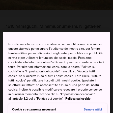
1610 Yamaguchi, Minamiuonuma-shi, Niigata-ken
Visualizzare su Google Maps
Noi e le società terze, con il vostro consenso, utilizziamo i cookie su
Ricevere informazioni del traffico
questo sito web per misurare l'audience del nostro sito, per fornire
funzionalità e personalizzazioni migliorate, per pubblicare pubblicità
mirata e per utilizzare le funzioni dei social media. Possiamo
condividere le informazioni sull'utilizzo di questo sito web con società
PAROLE CHIAVE
MAPPA
terze. Per ulteriori informazioni, consultare la nostra "Politica sui
cookie" e le "Impostazioni dei cookie". Fare clic su "Accetta tutti i
cookie" se si accetta l'uso di tutti i nostri cookie. Fare clic su "Rifiuta
tutti i cookie" per rifiutare l'uso di tutti i nostri cookie. Spostate il
Raggiungere in funivia la sacra
selettore su "attivo" se acconsentite all'uso di una parte dei nostri
cookie. Inoltre, è possibile modificare o revocare il proprio consenso
cima del Monte Hakkai
in qualsiasi momento facendo clic su "Impostazioni dei cookie"
all'articolo 3.2 della "Politica sui cookie".
Politica sui cookie
Ad un'altezza di 1778 metri, il Monte Hakkai nella città di
Minamiuonuma è uno dei tre principali di Echigo. Le otto
Cookie strettamente necessari
Sempre attivi