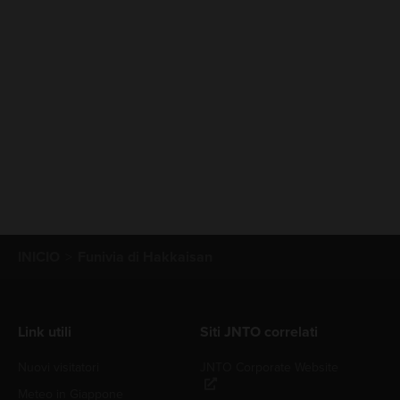
INICIO
Funivia di Hakkaisan
Link utili
Siti JNTO correlati
Nuovi visitatori
JNTO Corporate Website
Meteo in Giappone