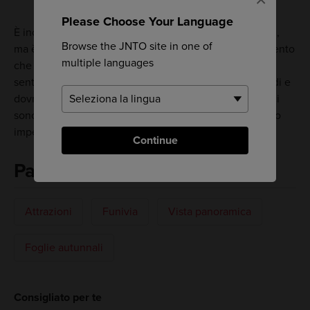
Please Choose Your Language
È inoltre possibile fare un'escursione sul Monte Hakkai,
Browse the JNTO site in one of
ma è consigliata solo ad escursionisti esperti dal momento
multiple languages
che il sentiero diventa molto ripido. In alcuni punti il
sentiero presenta salite con pendenza di quasi 90 gradi e
dovrai utilizzare le catene fornite. In questo percorso ci
sono molte salite e discese, cosa che la rende piuttosto
impegnativa dal punto di vista fisico.
Continue
Parole chiave
Attrazioni
Funivia
Vista panoramica
Foglie autunnali
Consigliato per te