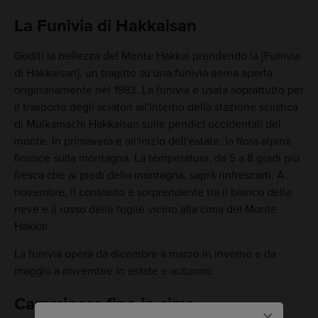
La Funivia di Hakkaisan
Goditi la bellezza del Monte Hakkai prendendo la [Funivia
di Hakkaisan], un tragitto su una funivia aerea aperta
originariamente nel 1983. La funivia è usata soprattutto per
il trasporto degli sciatori all'interno della stazione sciistica
di Muikamachi Hakkaisan sulle pendici occidentali del
monte. In primavera e all'inizio dell'estate, la flora alpina
fiorisce sulla montagna. La temperatura, da 5 a 8 gradi più
fresca che ai piedi della montagna, saprà rinfrescarti. A
novembre, il contrasto è sorprendente tra il bianco della
neve e il rosso delle foglie vicino alla cima del Monte
Hakkai.
La funivia opera da dicembre a marzo in inverno e da
maggio a novembre in estate e autunno.
Camminare fino in cima
×