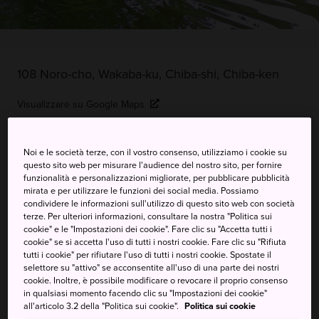
108 Noro-cho, Wakaba-ku, Chiba-shi, Chiba-ken
Visualizzare su Google Maps
Ricevere informazioni del traffico
Noi e le società terze, con il vostro consenso, utilizziamo i cookie su
questo sito web per misurare l'audience del nostro sito, per fornire
funzionalità e personalizzazioni migliorate, per pubblicare pubblicità
PAROLE CHIAVE
MAPPA
mirata e per utilizzare le funzioni dei social media. Possiamo
condividere le informazioni sull'utilizzo di questo sito web con società
terze. Per ulteriori informazioni, consultare la nostra "Politica sui
Relax e immersioni nella natura
cookie" e le "Impostazioni dei cookie". Fare clic su "Accetta tutti i
cookie" se si accetta l'uso di tutti i nostri cookie. Fare clic su "Rifiuta
tutti i cookie" per rifiutare l'uso di tutti i nostri cookie. Spostate il
Il Parco naturale di Izumi è un parco di 44 ettari ricco di
selettore su "attivo" se acconsentite all'uso di una parte dei nostri
cookie. Inoltre, è possibile modificare o revocare il proprio consenso
vegetazione rigogliosa e sentieri escursionistici, che
in qualsiasi momento facendo clic su "Impostazioni dei cookie"
offrono l'occasione perfetta per immergersi nella natura.
all'articolo 3.2 della "Politica sui cookie".
Politica sui cookie