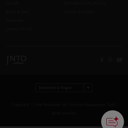
Contatti
Informativa sulla Privacy
Bandi di gara
Termini di utilizzo
Newsletter
Lavora con noi
Copyright © Ente Nazionale del Turismo Giapponese. Tutti i
diritti riservati.