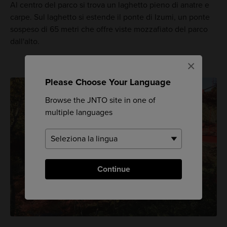
Al centro del parco si trova un laghetto pieno di anatre e
carpe. Sul laghetto si estende il ponte di Izumi, un ponte
sospeso di 65 metri che offre viste mozzafiato del parco
dall'alto.
×
Please Choose Your Language
Browse the JNTO site in one of
multiple languages
Continue