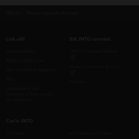
INICIO
Parco naturale di Izumi
Link utili
Siti JNTO correlati
Nuovi visitatori
JNTO Corporate Website
Meteo in Giappone
Japan Convention Bureau
Tour e attività in Giappone
FAQ
Podcast
Collegamenti alla
biblioteca di foto e video
del Giappone
Cos'è JNTO
Chi siamo
Informativa sui cookie