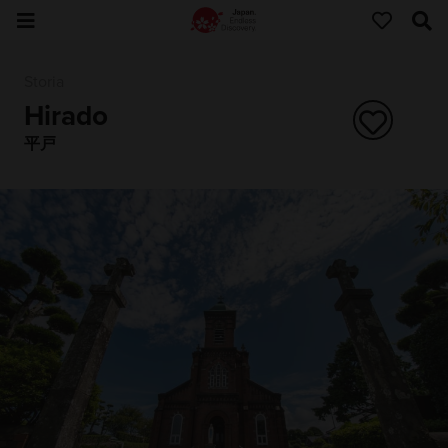
Storia
Hirado
平戸