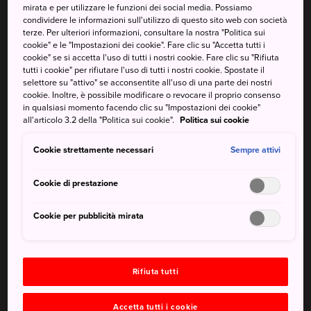
qui a Hirado.
mirata e per utilizzare le funzioni dei social media. Possiamo
condividere le informazioni sull'utilizzo di questo sito web con società
terze. Per ulteriori informazioni, consultare la nostra "Politica sui
Tradizionalmente nota come Firando, Hirado era il porto di
cookie" e le "Impostazioni dei cookie". Fare clic su "Accetta tutti i
scalo delle navi che collegavano il continente asiatico e il
cookie" se si accetta l'uso di tutti i nostri cookie. Fare clic su "Rifiuta
Giappone fin dal periodo Nara. La maggior parte degli
tutti i cookie" per rifiutare l'uso di tutti i nostri cookie. Spostate il
selettore su "attivo" se acconsentite all'uso di una parte dei nostri
scambi avveniva presso la base commerciale olandese di
cookie. Inoltre, è possibile modificare o revocare il proprio consenso
Hirado, costruita nel 1609.
in qualsiasi momento facendo clic su "Impostazioni dei cookie"
all'articolo 3.2 della "Politica sui cookie".
Politica sui cookie
Puoi visitare la base commerciale olandese di Hirado,
tuttora esistente, e ammirare al contempo il magnifico
Cookie strettamente necessari
Sempre attivi
paesaggio circostante e il bellissimo lungomare.
Cookie di prestazione
Cookie per pubblicità mirata
Da non perdere
Il Parco di Sakigata, un bellissimo punto
Rifiuta tutti
panoramico e punto d'osservazione preferito per
ammirare la fioritura delle azalee (tsutsuji)
Accetta tutti i cookie