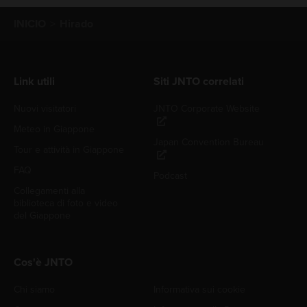
INICIO
Hirado
Link utili
Siti JNTO correlati
Nuovi visitatori
JNTO Corporate Website
Meteo in Giappone
Japan Convention Bureau
Tour e attività in Giappone
FAQ
Podcast
Collegamenti alla
biblioteca di foto e video
del Giappone
Cos'è JNTO
Chi siamo
Informativa sui cookie