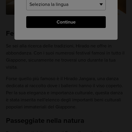
Continue
Festival a non finire
Se sei alla ricerca delle tradizioni, Hirado ne offre in
abbondanza. Con i suoi numerosi festival famosi in tutto il
Giappone, sicuramente ne troverai uno durante la tua
visita.
Forse quello più famoso è il Hirado Jangara, una danza
dedicata al raccolto dove i ballerini hanno il viso coperto.
Per la sua eleganza e importanza culturale, questa danza
è stata inserita nell'elenco degli importanti beni culturali
popolari immateriali del Giappone.
Passeggiate nella natura