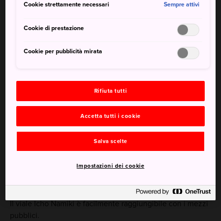
Cookie strettamente necessari
Sempre attivi
uffici, e il Parco Meiji Jingu Gaien si trova il viale Icho
Namiki, uno dei percorsi naturali più scenografici di tutta
Cookie di prestazione
Tokyo.
Cookie per pubblicità mirata
Da non perdere
Rifiuta tutti
I colori autunnali tra i mesi di novembre e
Accetta tutti i cookie
dicembre
I negozi alla moda di Gaienmae
Salva scelte
Impostazioni dei cookie
Come arrivare
Il viale Icho Namiki è facilmente raggiungibile con i mezzi
pubblici.