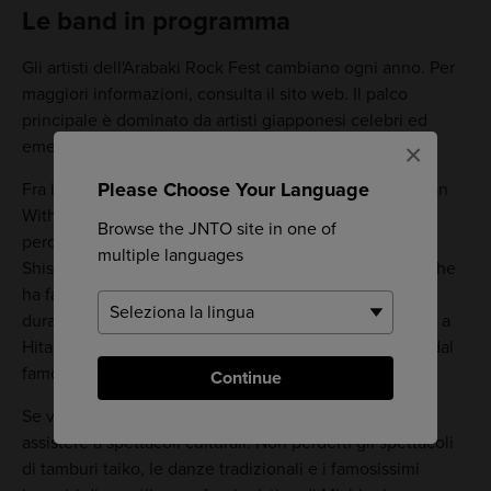
Le band in programma
Gli artisti dell'Arabaki Rock Fest cambiano ogni anno. Per
maggiori informazioni, consulta il sito web. Il palco
principale è dominato da artisti giapponesi celebri ed
emergenti.
×
Please Choose Your Language
Fra i protagonisti delle edizioni passate ricordiamo: Man
With a Mission, il gruppo hard rock/dance-pop famoso
Browse the JNTO site in one of
perché indossa delle maschere durante lo spettacolo,
multiple languages
Shishamo, la band alternative/indie-rock più giovane che
ha fatto il suo debutto dopo aver vinto il primo premio
durante il Teens Rock, una gara musicale che si svolge a
Hitachinaka, e Yuji Ohno, che esegue brani jazz tratti dal
famoso anime Lupin III.
Continue
Se vuoi prenderti una pausa dal palco principale, puoi
assistere a spettacoli culturali. Non perderti gli spettacoli
di tamburi taiko, le danze tradizionali e i famosissimi