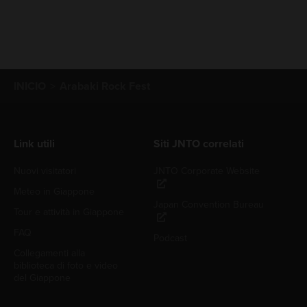
INICIO
Arabaki Rock Fest
Link utili
Siti JNTO correlati
Nuovi visitatori
JNTO Corporate Website
Meteo in Giappone
Japan Convention Bureau
Tour e attività in Giappone
FAQ
Podcast
Collegamenti alla
biblioteca di foto e video
del Giappone