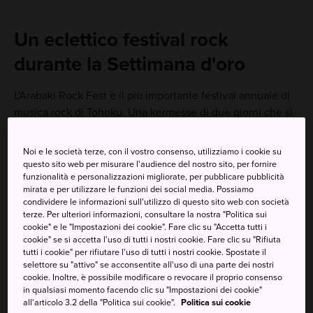
Un eclettico festival rock
durante la Settimana d'oro
L'Arabaki Rock Fest è il più importante festival annuale di
musica rock di Tohoku. Una kermesse di due giorni che si
svolge durante la Settimana d'oro (fine aprile-inizio
maggio) presso l'Eco Camp Michinoku, raccoglie gruppi
Noi e le società terze, con il vostro consenso, utilizziamo i cookie su
che si esibiscono su più scene.
questo sito web per misurare l'audience del nostro sito, per fornire
funzionalità e personalizzazioni migliorate, per pubblicare pubblicità
mirata e per utilizzare le funzioni dei social media. Possiamo
Come arrivare
condividere le informazioni sull'utilizzo di questo sito web con società
terze. Per ulteriori informazioni, consultare la nostra "Politica sui
cookie" e le "Impostazioni dei cookie". Fare clic su "Accetta tutti i
L'Arabaki Rock Fest si tiene fuori dalla città di Sendai
cookie" se si accetta l'uso di tutti i nostri cookie. Fare clic su "Rifiuta
presso l'Eco Camp Michinoku della città di Shibata. È
tutti i cookie" per rifiutare l'uso di tutti i nostri cookie. Spostate il
raggiungibile con un treno e successivamente un autobus
selettore su "attivo" se acconsentite all'uso di una parte dei nostri
cookie. Inoltre, è possibile modificare o revocare il proprio consenso
navetta gratuito oppure in auto.
in qualsiasi momento facendo clic su "Impostazioni dei cookie"
all'articolo 3.2 della "Politica sui cookie".
Politica sui cookie
Dalla stazione di Sendai o di Ogawara, a sud di Miyagi,