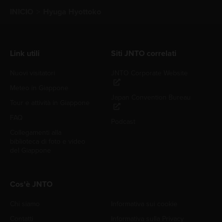
INICIO
Hyuga Hyottoko
Link utili
Siti JNTO correlati
Nuovi visitatori
JNTO Corporate Website
Meteo in Giappone
Japan Convention Bureau
Tour e attività in Giappone
FAQ
Podcast
Collegamenti alla
biblioteca di foto e video
del Giappone
Cos'è JNTO
Chi siamo
Informativa sui cookie
Contatti
Informativa sulla Privacy