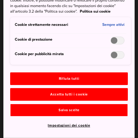
cookie. Inoltre, è possibile modificare o revocare il proprio consenso
aspetta una piacevole sorpresa. Il festival estivo Hyuga
in qualsiasi momento facendo clic su "Impostazioni dei cookie"
Hyottoko è uno dei festival Hyottoko di danza più grandi
all'articolo 3.2 della "Politica sui cookie".
Politica sui cookie
del Giappone e attira oltre 2.000 partecipanti e 70.000
Cookie strettamente necessari
visitatori.
Sempre attivi
Cookie di prestazione
Da non perdere
Cookie per pubblicità mirata
La gara individuale di Hyuga Hyottoko alla vigilia
del festival
Rifiuta tutti
La parata principale e il festival il sabato sera
Accetta tutti i cookie
Corsi gratuiti di danza Hyottoko per i
partecipanti del festival
Salva scelte
Impostazioni dei cookie
Come arrivare