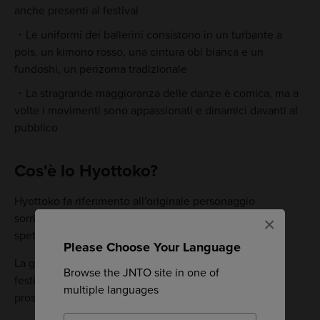
anche presenti al festival
Le uniformi dei ballerini consistono in un turbante a
pois, un kimono rosso, una cintura obi bianca e un
fundoshi, un perizoma tradizionale
La stragrande maggioranza delle danze è comica, ma a
volte i movimenti sono appassionati e dinamici davanti al
pubblico
Cos'è lo Hyottoko?
Hyottoko fa riferimento all'originale personaggio
sorridente che spesso si vede nelle danze e negli
×
spettacoli popolari giapponesi.
Please Choose Your Language
La gente crede che lo Hyottoko, la danza centrale del
Browse the JNTO site in one of
festival, sia in grado di portare abbondanti raccolti e
multiple languages
prosperità ai discendenti di chi la esegue.