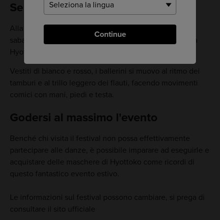
Se non ci riesci al primo colpo...
Alla vigilia del festival, si svolgono gare individuali. Il
Continue
sabato sera inizia davvero il divertimento, con la parata
Hyottoko.
Vestiti di bianco e rosso, i ballerini si muovo al ritmo dei
tamburi e al trillo leggero dei flauti, facendo movimenti
comici con mani, piedi e testa.
Godersi al massimo l'evento
Benché chi visita il festival non possa effettivamente
partecipare alle danze, è possibile imparare ad eseguirle e
acquistare delle maschere di Hyottoko come ricordi di
questo fantastico evento estivo.
Le informazioni sul festival possono cambiare, si prega di
consultare il sito ufficiale