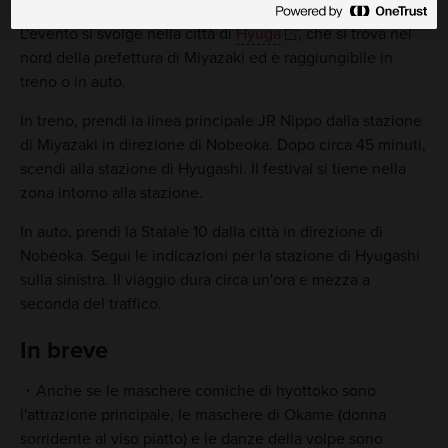
L'evento si svolge nella città di
Hyuga
, che si trova nel
nord della prefettura di Miyazaki ed è raggiungibile in
treno o in auto.
In treno, prendi la linea principale JR Nippo dalla stazione
di Miyazaki in direzione di Nobeoka. Dopo circa 45 minuti,
scendi alla stazione di Hyugashi. Il festival si tiene nella
zona intorno alla stazione.
In auto, prendi la Statale 10 dalla città in direzione di
Nobeoka. Segui le indicazioni per la stazione di Hyugashi
sulla sinistra. Il viaggio dura circa un'ora e mezza a
seconda del traffico.
In breve
Anche se le maschere comiche di hyottoko sono
l'attrazione principale, le maschere di Okame (donna
sorridente al viso piatto) e le danze della volpe sono