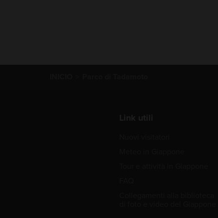
INICIO
Parco di Tadamoto
Link utili
Nuovi visitatori
Meteo in Giappone
Tour e attività in Giappone
FAQ
Collegamenti alla biblioteca
di foto e video del Giappone