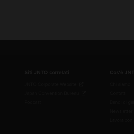
Siti JNTO correlati
Cos'è JN
JNTO Corporate Website
Chi siamo
Japan Convention Bureau
Contatti
Podcast
Bandi di ga
Newsletter
Lavora con 