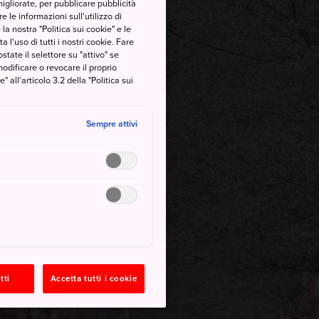
migliorate, per pubblicare pubblicità
 le informazioni sull'utilizzo di
la nostra "Politica sui cookie" e le
a l'uso di tutti i nostri cookie. Fare
postate il selettore su "attivo" se
modificare o revocare il proprio
all'articolo 3.2 della "Politica sui
Sempre attivi
tti
Accetta tutti i cookie