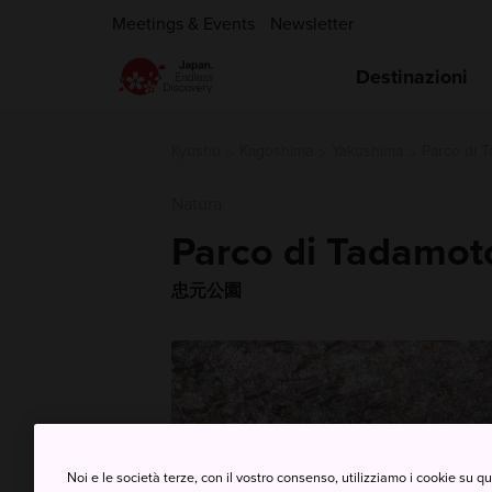
Meetings & Events
Newsletter
Destinazioni
Kyushu
Kagoshima
Yakushima
Parco di 
Natura
Parco di Tadamot
忠元公園
Noi e le società terze, con il vostro consenso, utilizziamo i cookie su 