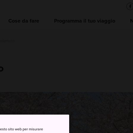
Cose da fare
Programma il tuo viaggio
Tadamoto
o
questo sito web per misurare