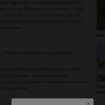
a di Kagoshima, vicino alla città di Isa, il Parco
principali del Giappone dove ammirare i ciliegi
. I dintorni del parco, che si estende per oltre
o spettacolare, assumono sfumature di rosa e
n primavera.
Isol
 il Parco di Tadamoto è raggiungibile in
a 60 minuti di autobus dalla stazione di Shin-
dello shinkansen. L'autobus limousine
ferma al parco durante il tragitto tra la stazione
Festi
o di Kagoshima.
Cast
×