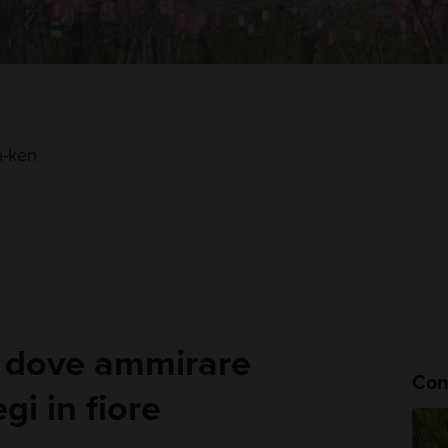
a-ken
le dove ammirare
Cons
egi in fiore