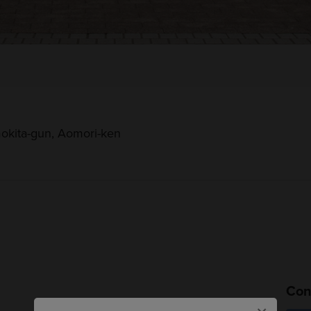
okita-gun, Aomori-ken
Cons