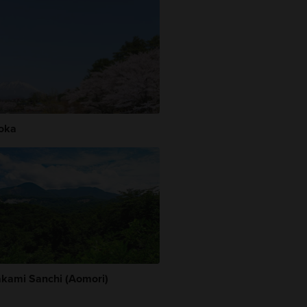
oka
akami Sanchi (Aomori)