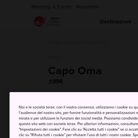
Meetings & Events
Newsletter
Destinazioni
Tohoku
Aomori
Capo Oma
Natura
Capo Oma
大間崎
Noi e le società terze, con il vostro consenso, utilizziamo i cookie su 
l'audience del nostro sito, per fornire funzionalità e personalizzazioni 
mirata e per utilizzare le funzioni dei social media. Possiamo condividere
questo sito web con società terze. Per ulteriori informazioni, consultare 
"Impostazioni dei cookie". Fare clic su "Accetta tutti i cookie" se si accett
clic su "Rifiuta tutti i cookie" per rifiutare l'uso di tutti i nostri cookie. S