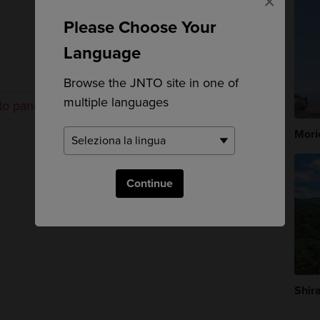
×
Please Choose Your
Language
Browse the JNTO site in one of
multiple languages
to panoramico
Mori
Continue
Shir