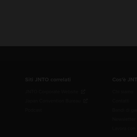
Siti JNTO correlati
Cos'è JN
JNTO Corporate Website
Chi siamo
Japan Convention Bureau
Contatti
Podcast
Bandi di ga
Newsletter
Lavora con 