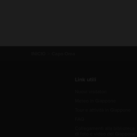
INICIO
Capo Oma
Link utili
Nuovi visitatori
Meteo in Giappone
Tour e attività in Giappone
FAQ
Collegamenti alla biblioteca
di foto e video del Giappone