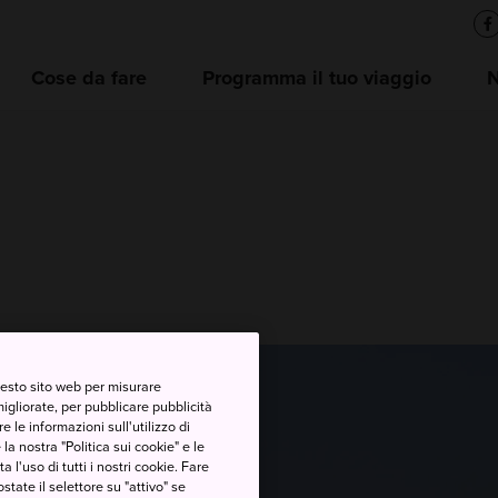
Cose da fare
Programma il tuo viaggio
questo sito web per misurare
migliorate, per pubblicare pubblicità
 le informazioni sull'utilizzo di
la nostra "Politica sui cookie" e le
a l'uso di tutti i nostri cookie. Fare
postate il selettore su "attivo" se