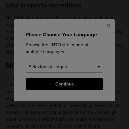
Una scoperta incredibile
Nel 1986, durante una delle sue immersioni nelle acque al
×
largo delle coste al sud dell'isola di Yonaguni, il sub
Kihachiro Aratake fece una scoperta incredibile. Da allora,
Please Choose Your Language
molte persone si sono immerse in questo parco giochi
Browse the JNTO site in one of
sottomarino, ma nessuno può dire con certezza cosa ci sia
multiple languages
laggiù.
Misteriose formazioni rocciose
La formazione rocciosa rettangolare chiamata
Continue
"monumento di Yonaguni" misura 100 metri per 60 metri,
con un'altezza di circa 25 metri. Insieme ad altre strutture
angolari che lo circondano, il monumento sembra opera
dell'uomo, ma c'è un problema. Secondo gli scienziati, la
formazione risale a molte migliaia di anni fa, quando gli
esseri umani non disponevano dei mezzi necessari per
costruire un'opera simile. Si tratta quindi di una