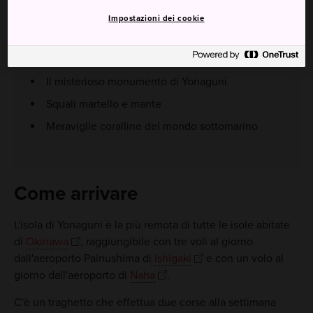
Impostazioni dei cookie
Da non perdere
Il misterioso monumento di Yonaguni
Squali martello e mante
Meraviglie coralline del mondo sottomarino
Come arrivare
L'isola di Yonaguni è la più remota di tutte le isole abitate
di
Okinawa
, raggiungibile con tre voli al giorno
dall'aeroporto Painushima di
Ishigaki
e con un volo al
giorno dall'aeroporto di
Naha
.
C'è un traghetto che effettua due corse alla settimana