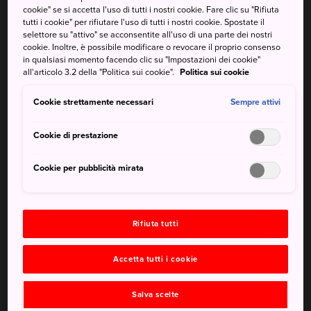
mare poco profondo dove fare una bella nuotata. Quello
cookie" se si accetta l'uso di tutti i nostri cookie. Fare clic su "Rifiuta
che scoprirai qui potrebbe essere una delle meraviglie
tutti i cookie" per rifiutare l'uso di tutti i nostri cookie. Spostate il
selettore su "attivo" se acconsentite all'uso di una parte dei nostri
della natura. O forse ciò che rimane di una civiltà perduta.
cookie. Inoltre, è possibile modificare o revocare il proprio consenso
in qualsiasi momento facendo clic su "Impostazioni dei cookie"
all'articolo 3.2 della "Politica sui cookie".
Politica sui cookie
Cookie strettamente necessari
Sempre attivi
Cookie di prestazione
Cookie per pubblicità mirata
Rifiuta tutti
Accetta tutti i cookie
Salva scelte