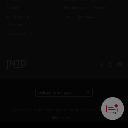
Contatti
Informativa sulla Privacy
Bandi di gara
Termini di utilizzo
Newsletter
Lavora con noi
Copyright © Ente Nazionale del Turismo Giapponese. Tutti i
diritti riservati.