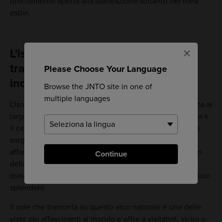
ufficialmente aperta alla balneazione soltanto nei mesi
estivi.
×
L'isoletta disabitata offre al
tramonto uno spettacolo
Please Choose Your Language
indimenticabile
Browse the JNTO site in one of
multiple languages
L'Isola di Engetsu è una piccola isoletta disabitata situata al
largo della costa di Shirahama, la cui caratteristica unica è
il cerchio dalla forma di luna piena, eroso dal mare, che
sorge al suo centro. Pur distinguendosi come un
affascinante monumento naturale in qualsiasi momento
Continue
della giornata, è al tramonto che la bellezza e il
romanticismo della sua natura vengono colti in tutto il loro
splendore.
Il sole che tramonta su questo arco naturale è una delle
viste più affascinanti al mondo e offre a visitatori, vicini o