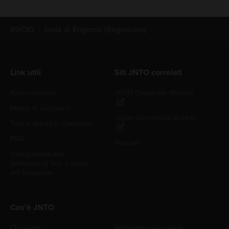
INICIO
Isola di Engetsu (Engetsuto)
Link utili
Siti JNTO correlati
Nuovi visitatori
JNTO Corporate Website
Meteo in Giappone
Japan Convention Bureau
Tour e attività in Giappone
FAQ
Podcast
Collegamenti alla
biblioteca di foto e video
del Giappone
Cos'è JNTO
Chi siamo
Informativa sui cookie