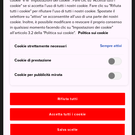
cookie" e le "Impostazioni dei cookie". Fare clic su "Accetta tutti i
direttamente da Madre Natura.
cookie" se si accetta l'uso di tutti i nostri cookie. Fare clic su "Rifiuta
tutti i cookie" per rifiutare l'uso di tutti i nostri cookie. Spostate il
selettore su "attivo" se acconsentite all'uso di una parte dei nostri
Lungo la costa di Shirahama, Madre Natura ha utilizzato
cookie. Inoltre, è possibile modificare o revocare il proprio consenso
l'impetuoso Oceano Pacifico per creare alcune opere
in qualsiasi momento facendo clic su "Impostazioni dei cookie"
all'articolo 3.2 della "Politica sui cookie".
Politica sui cookie
d'arte davvero all'avanguardia, come le scogliere
appuntite e frastagliate di
Sandanbeki
. Tuttavia, è
Cookie strettamente necessari
Sempre attivi
un'artista versatile, e grazie al suo lato sensibile, sull'isola
di Engetsuto ha anche scolpito un'opera ispirata da un
Cookie di prestazione
profondo romanticismo.
Cookie per pubblicità mirata
Come arrivare
La zona di Engetsuto è raggiungibile soltanto tramite
l'autobus circolare Meiko che parte dalla stazione di
Rifiuta tutti
Shirahama. Scendi alla fermata dell'autobus di Rinkai
(Engetsujima).
Accetta tutti i cookie
In autobus si può accedere anche ad altre aree di
Salva scelte
interesse lungo la costa, tra cui la spiaggia di
Shirarahama