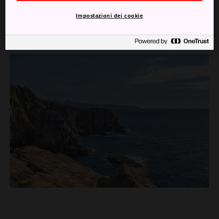
, le grotte e le scogliere di
Sandanbeki
, e l'altopiano
Impostazioni dei cookie
roccioso di
Senjojiki
.