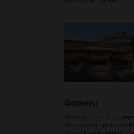
stomaco e all'intestino.
Gozenyu
Gozen-yu è ancora oggi popo
come un vero e proprio centro 
terapeutica delle sorgenti ter