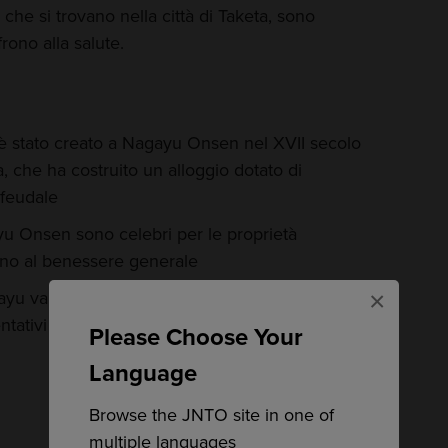
che si trovano nella città di Taketa, sono
rono alla salute.
è stato creato a Nagayu Onsen nel XVII secolo
a, che ha costruito un alloggio dotato di
 feudale
yu Onsen sono celebri per le proprietà
ono al benessere generale
×
ayu vanta uno scambio culturale con uno dei
ntativi d'Europa, Bad Krozingen, in Germania
Please Choose Your
Language
Browse the JNTO site in one of
multiple languages