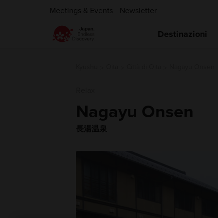
Meetings & Events
Newsletter
Destinazioni
Kyushu
Oita
Città di Oita
Nagayu Onsen
Relax
Nagayu Onsen
長湯温泉