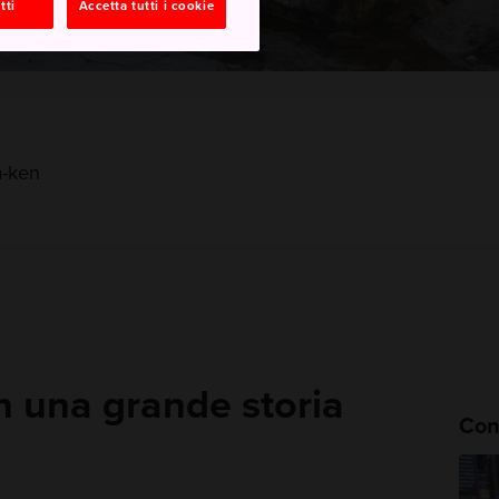
tti
Accetta tutti i cookie
a-ken
 una grande storia
Cons