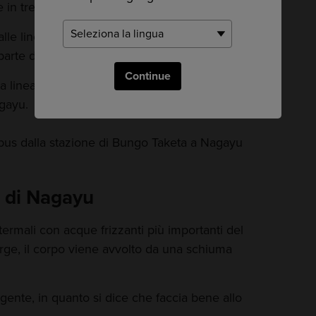
in treno o in autobus.
alle linee principali Kyudai, Hohi e Nippo, che
parte dei luoghi di Kyushu.
Continue
a linea Hohi verso la città di Taketa, dove si
agayu.
us dalla stazione di Bungo Taketa a Nagayu
i di Nagayu
 termali con acque frizzanti più importanti del
ge, il corpo viene avvolto da una schiuma
gente, in quanto si dice che faccia bene allo