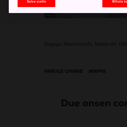
Salva scelte
Rifiuta tu
Nagayu, Naoiri-machi, Taketa-shi, Oit
PAROLE CHIAVE
MAPPA
Due onsen con