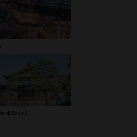
o
o di Bairinji