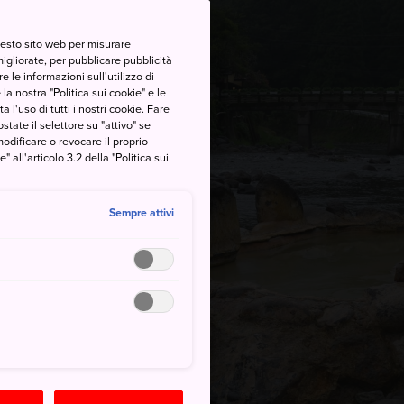
questo sito web per misurare
migliorate, per pubblicare pubblicità
 le informazioni sull'utilizzo di
la nostra "Politica sui cookie" e le
a l'uso di tutti i nostri cookie. Fare
postate il selettore su "attivo" se
modificare o revocare il proprio
all'articolo 3.2 della "Politica sui
Sempre attivi