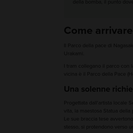
della bomba, il punto dov
Come arrivare
Il Parco della pace di Nagasaki
Urakami.
I tram collegano il parco con 
vicina è il Parco della Pace (H
Una solenne richie
Progettata dall'artista locale
vita, la maestosa Statua della 
Le sue braccia tese avvertono 
stesso, si protendono verso un