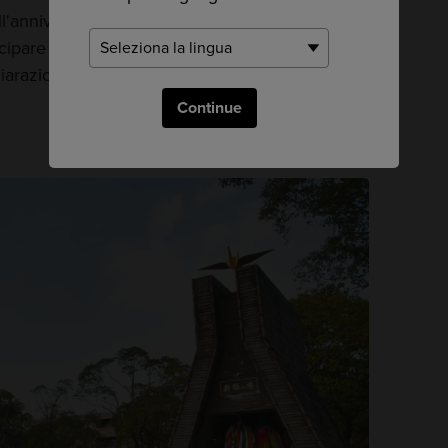
ell'anniversario della caduta della bomba
ecipare alla Cerimonia della pace di Nagasaki e
hiarazione di pace fatta al mondo intero dal
Continue