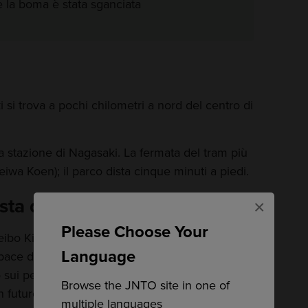
e la boma è stata sganciata
 si trova a pochi chilometri a nord del centro di
la stazione di Nagasaki. La fermata del tram più
eiwa Koen); il parco dista cinque minuti a piedi.
sta di pace
×
Please Choose Your
 Seibo Kitamura in onore di coloro che persero la
Language
pace del parco è una delle attrazioni principali.
sui pericoli delle armi nucleari e, al tempo
Browse the JNTO site in one of
 futuro più pacifico.
multiple languages