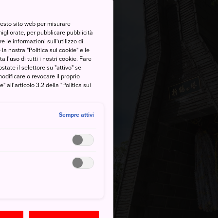
questo sito web per misurare
migliorate, per pubblicare pubblicità
 le informazioni sull'utilizzo di
la nostra "Politica sui cookie" e le
a l'uso di tutti i nostri cookie. Fare
postate il selettore su "attivo" se
modificare o revocare il proprio
all'articolo 3.2 della "Politica sui
Sempre attivi