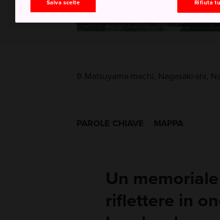
Salva scelte
Rifiuta tu
9 Matsuyama-machi, Nagasaki-shi, N
PAROLE CHIAVE
MAPPA
Un memoriale 
riflettere in o