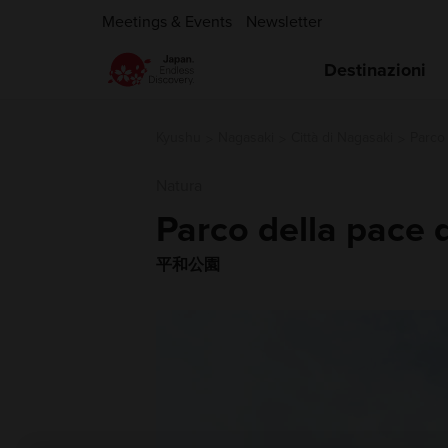
Meetings & Events
Newsletter
Destinazioni
Kyushu
Nagasaki
Città di Nagasaki
Parco 
Natura
Parco della pace 
平和公園