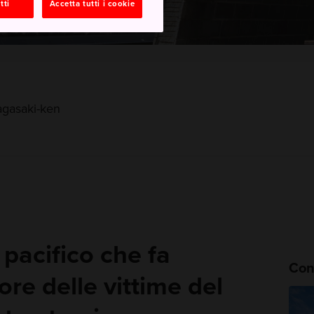
tti
Accetta tutti i cookie
agasaki-ken
pacifico che fa
Cons
nore delle vittime del