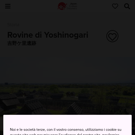
Storia
Rovine di Yoshinogari
吉野ケ里遺跡
Noi e le società terze, con il vostro consenso, utilizziamo i cookie su
questo sito web per misurare l'audience del nostro sito, per fornire