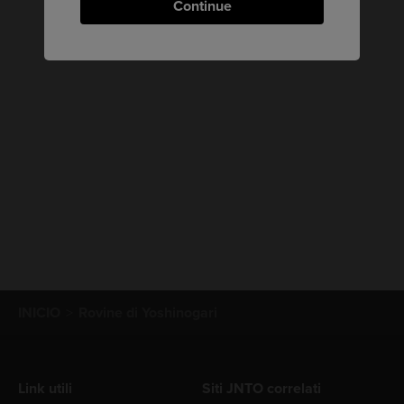
Continue
INICIO
Rovine di Yoshinogari
Link utili
Siti JNTO correlati