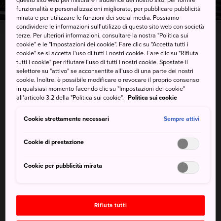
funzionalità e personalizzazioni migliorate, per pubblicare pubblicità
mirata e per utilizzare le funzioni dei social media. Possiamo
condividere le informazioni sull'utilizzo di questo sito web con società
terze. Per ulteriori informazioni, consultare la nostra "Politica sui
cookie" e le "Impostazioni dei cookie". Fare clic su "Accetta tutti i
1843 Tade, Yoshinogari-cho, Kanzaki-gun, Saga-ken
cookie" se si accetta l'uso di tutti i nostri cookie. Fare clic su "Rifiuta
tutti i cookie" per rifiutare l'uso di tutti i nostri cookie. Spostate il
selettore su "attivo" se acconsentite all'uso di una parte dei nostri
Visualizzare su Google Maps
cookie. Inoltre, è possibile modificare o revocare il proprio consenso
in qualsiasi momento facendo clic su "Impostazioni dei cookie"
Ricevere informazioni del traffico
all'articolo 3.2 della "Politica sui cookie".
Politica sui cookie
Cookie strettamente necessari
Sempre attivi
PAROLE CHIAVE
MAPPA
Cookie di prestazione
Cookie per pubblicità mirata
Parole chiave
Storia
Sito storico
Rifiuta tutti