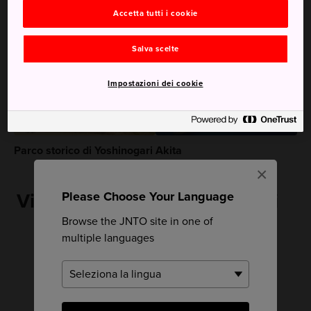
Accetta tutti i cookie
Consigliato per te
Salva scelte
Impostazioni dei cookie
Parco storico di Yoshinogari
Akita
×
Please Choose Your Language
Vicino a Rovine di Yoshinogari
Browse the JNTO site in one of
multiple languages