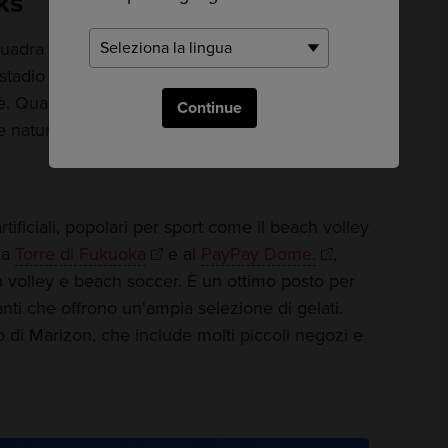
ks
quadra giapponese di grande successo dei
tadio è impressionante con una capacità di
Quando c'è bel tempo, il tetto dello stadio si
Continue
e naturale.
tificiali, popolari per sport come il beach volley
lla
Torre di Fukuoka
e al
PayPay Dome.
,
 volley e beach soccer. È un ottimo posto per
anti che offrono un'ampia selezione di gelati.
o di Marizon, che include molti piccoli negozi e