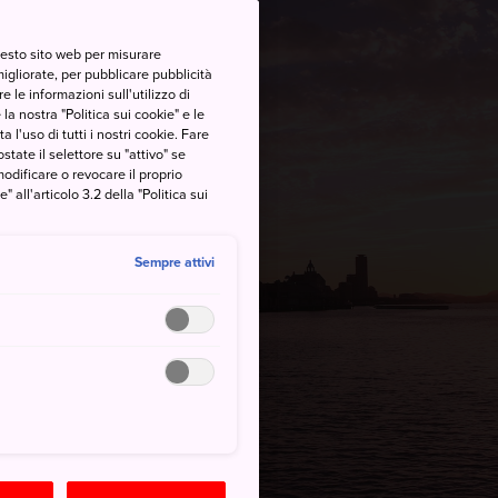
questo sito web per misurare
migliorate, per pubblicare pubblicità
 le informazioni sull'utilizzo di
la nostra "Politica sui cookie" e le
a l'uso di tutti i nostri cookie. Fare
postate il selettore su "attivo" se
modificare o revocare il proprio
all'articolo 3.2 della "Politica sui
Sempre attivi