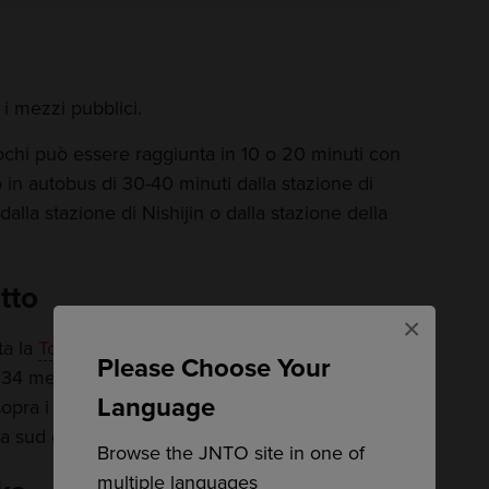
 i mezzi pubblici.
chi può essere raggiunta in 10 o 20 minuti con
o in autobus di 30-40 minuti dalla stazione di
alla stazione di Nishijin o dalla stazione della
tto
×
ta la
Torre di Fukuoka
, l'edificio più alto della
Please Choose Your
34 metri dal suolo, guglia inclusa. La torre ha
Language
sopra i 100 metri, che permettono di ammirare
tà a sud e del mare a nord.
Browse the JNTO site in one of
multiple languages