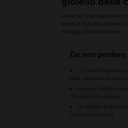
gioiello della
L'area del lungomare di Momoch
grandi di Fukuoka, inclusa la
spiaggia di Momochihama.
Da non perdere
La Torre di Fukuoka: L'e
viste panoramiche sulla cit
Fukuoka PayPay Dome:
di baseball di Fukuoka
La spiaggia di Momochi
vicinissimo alla città