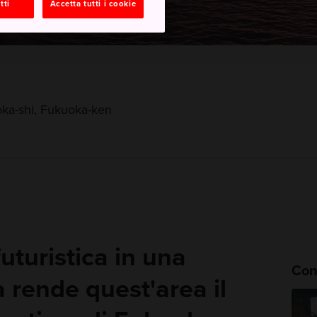
tti
Accetta tutti i cookie
ka-shi, Fukuoka-ken
futuristica in una
Cons
a rende quest'area il