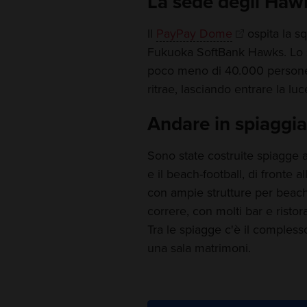
La sede degli Haw
Il
PayPay Dome
ospita la s
Fukuoka SoftBank Hawks. Lo s
poco meno di 40.000 persone. 
ritrae, lasciando entrare la luc
Andare in spiaggia
Sono state costruite spiagge ar
e il beach-football, di fronte a
con ampie strutture per beach
correre, con molti bar e ristor
Tra le spiagge c'è il compless
una sala matrimoni.