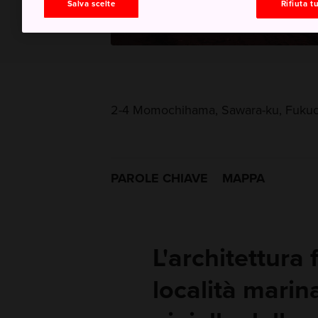
Salva scelte
Rifiuta tu
2-4 Momochihama, Sawara-ku, Fukuo
PAROLE CHIAVE
MAPPA
L'architettura 
località marin