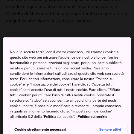
uno dei cinque riconosciuti come Tesoro nazionale, il
Castello di Matsue offre la rara opportunità di esplorare un
magnifico stralcio della storia dei samurai.
Da non perdere
Noi e le società terze, con il vostro consenso, utilizziamo i cookie su
questo sito web per misurare l'audience del nostro sito, per fornire
funzionalità e personalizzazioni migliorate, per pubblicare pubblicità
La vista a 360 gradi dall'alto del mastio del
mirata e per utilizzare le funzioni dei social media. Possiamo
castello
condividere le informazioni sull'utilizzo di questo sito web con società
terze. Per ulteriori informazioni, consultare la nostra "Politica sui
Il Santuario Jozan Inari-jinja, uno dei preferiti
cookie" e le "Impostazioni dei cookie". Fare clic su "Accetta tutti i
dello scrittore Lafcadio Hearn
cookie" se si accetta l'uso di tutti i nostri cookie. Fare clic su "Rifiuta
tutti i cookie" per rifiutare l'uso di tutti i nostri cookie. Spostate il
I tour panoramici in barca Horikawa
selettore su "attivo" se acconsentite all'uso di una parte dei nostri
cookie. Inoltre, è possibile modificare o revocare il proprio consenso
in qualsiasi momento facendo clic su "Impostazioni dei cookie"
all'articolo 3.2 della "Politica sui cookie".
Politica sui cookie
Come arrivare
Cookie strettamente necessari
Sempre attivi