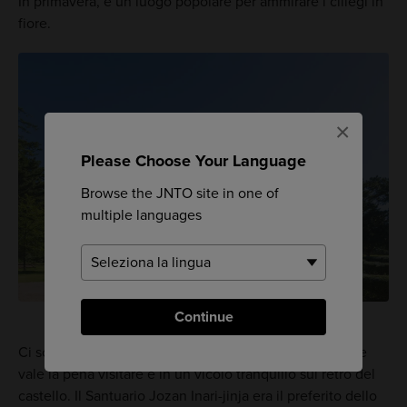
In primavera, è un luogo popolare per ammirare i ciliegi in
fiore.
×
Please Choose Your Language
Browse the JNTO site in one of
multiple languages
Continue
Ci sono tre santuari all'interno del parco, ma quello che
vale la pena visitare è in un vicolo tranquillo sul retro del
castello. Il Santuario Jozan Inari-jinja era il preferito dello