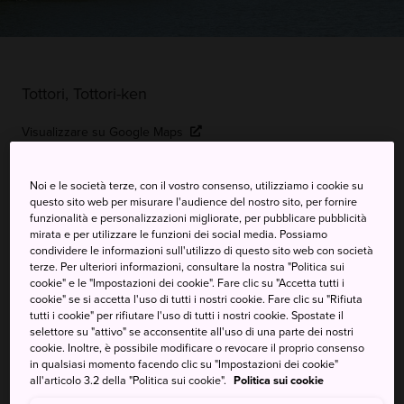
Tottori, Tottori-ken
Visualizzare su Google Maps
Ricevere informazioni del traffico
Noi e le società terze, con il vostro consenso, utilizziamo i cookie su
questo sito web per misurare l'audience del nostro sito, per fornire
funzionalità e personalizzazioni migliorate, per pubblicare pubblicità
mirata e per utilizzare le funzioni dei social media. Possiamo
PAROLE CHIAVE
MAPPA
condividere le informazioni sull'utilizzo di questo sito web con società
terze. Per ulteriori informazioni, consultare la nostra "Politica sui
cookie" e le "Impostazioni dei cookie". Fare clic su "Accetta tutti i
Un grande lago avvolto nel mito
cookie" se si accetta l'uso di tutti i nostri cookie. Fare clic su "Rifiuta
tutti i cookie" per rifiutare l'uso di tutti i nostri cookie. Spostate il
selettore su "attivo" se acconsentite all'uso di una parte dei nostri
Il lago Koyamaike è una pittoresca laguna situata a ovest
cookie. Inoltre, è possibile modificare o revocare il proprio consenso
della
città di Tottori
. Con una circonferenza di circa 16
in qualsiasi momento facendo clic su "Impostazioni dei cookie"
chilometri, è considerato il più grande bacino del
all'articolo 3.2 della "Politica sui cookie".
Politica sui cookie
Giappone. Il lago Koyamaike è alimentato da sei fiumi ed è