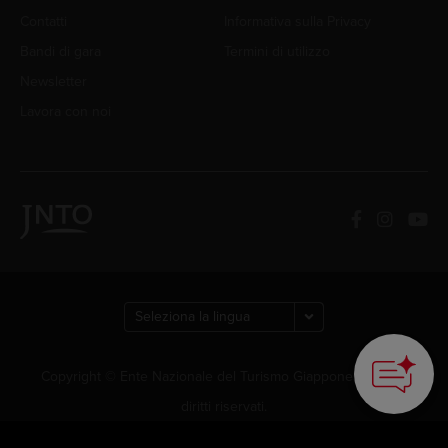
Contatti
Informativa sulla Privacy
Bandi di gara
Termini di utilizzo
Newsletter
Lavora con noi
Copyright © Ente Nazionale del Turismo Giapponese. Tutti i
diritti riservati.