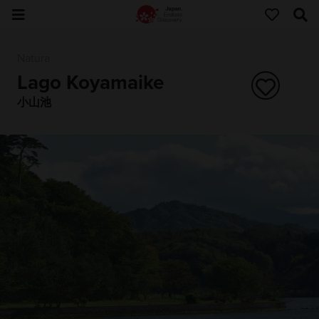
Natura
Lago Koyamaike
小山池