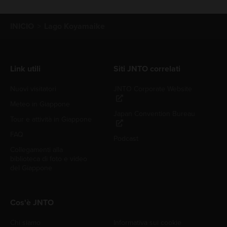
INICIO
Lago Koyamaike
Link utili
Siti JNTO correlati
Nuovi visitatori
JNTO Corporate Website
Meteo in Giappone
Japan Convention Bureau
Tour e attività in Giappone
FAQ
Podcast
Collegamenti alla
biblioteca di foto e video
del Giappone
Cos'è JNTO
Chi siamo
Informativa sui cookie