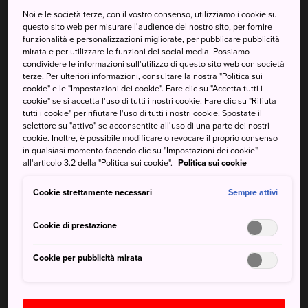
Noi e le società terze, con il vostro consenso, utilizziamo i cookie su
dell'umanità dell'UNESCO
questo sito web per misurare l'audience del nostro sito, per fornire
funzionalità e personalizzazioni migliorate, per pubblicare pubblicità
mirata e per utilizzare le funzioni dei social media. Possiamo
Yunomine Onsen è un remoto villaggio montano
condividere le informazioni sull'utilizzo di questo sito web con società
considerato una delle cittadine termali più antiche del
terze. Per ulteriori informazioni, consultare la nostra "Politica sui
Giappone.
cookie" e le "Impostazioni dei cookie". Fare clic su "Accetta tutti i
cookie" se si accetta l'uso di tutti i nostri cookie. Fare clic su "Rifiuta
Nascosti sulle pendici dei Monti Kii nella Prefettura di
tutti i cookie" per rifiutare l'uso di tutti i nostri cookie. Spostate il
selettore su "attivo" se acconsentite all'uso di una parte dei nostri
Wakayama
, gli ostelli e le locande del villaggio offrono
cookie. Inoltre, è possibile modificare o revocare il proprio consenso
da sempre un luogo di riposo per coloro che percorrono
in qualsiasi momento facendo clic su "Impostazioni dei cookie"
l'antica
Via di pellegrinaggio Kumano Kodo
. Immergersi
all'articolo 3.2 della "Politica sui cookie".
Politica sui cookie
in uno dei numerosi bagni termali di Yunomine offre
Cookie strettamente necessari
Sempre attivi
sollievo a mente e corpo.
Cookie di prestazione
Cookie per pubblicità mirata