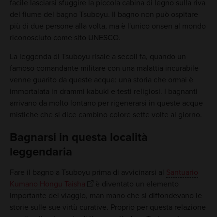
facile lasciarsi sfuggire la piccola cabina di legno sulla riva
del fiume del bagno Tsuboyu. Il bagno non può ospitare
più di due persone alla volta, ma è l'unico onsen al mondo
riconosciuto come sito UNESCO.
La leggenda di Tsuboyu risale a secoli fa, quando un
famoso comandante militare con una malattia incurabile
venne guarito da queste acque: una storia che ormai è
immortalata in drammi kabuki e testi religiosi. I bagnanti
arrivano da molto lontano per rigenerarsi in queste acque
mistiche che si dice cambino colore sette volte al giorno.
Bagnarsi in questa località
leggendaria
Fare il bagno a Tsuboyu prima di avvicinarsi al
Santuario
Kumano Hongu Taisha
è diventato un elemento
importante del viaggio, man mano che si diffondevano le
storie sulle sue virtù curative. Proprio per questa relazione