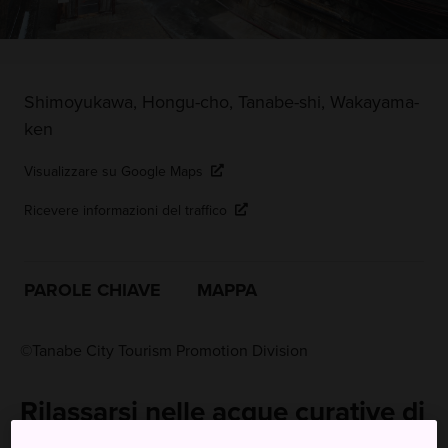
Shimoyukawa, Hongu-cho, Tanabe-shi, Wakayama-
ken
Visualizzare su Google Maps
Ricevere informazioni del traffico
PAROLE CHIAVE
MAPPA
©Tanabe City Tourism Promotion Division
Rilassarsi nelle acque curative di
sorgenti termali Patrimonio