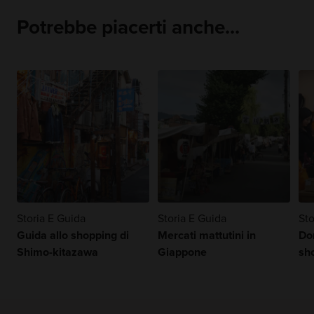
Potrebbe piacerti anche...
Storia E Guida
Storia E Guida
Sto
Guida allo shopping di
Mercati mattutini in
Do
Shimo-kitazawa
Giappone
sh