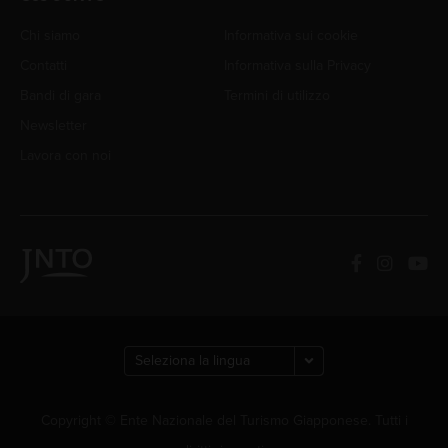
Chi siamo
Informativa sui cookie
Contatti
Informativa sulla Privacy
Bandi di gara
Termini di utilizzo
Newsletter
Lavora con noi
Copyright © Ente Nazionale del Turismo Giapponese. Tutti i