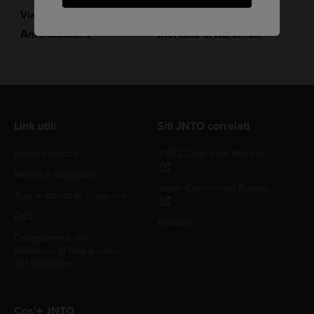
Via Dello Shopping
Cultura
Amerikamura
Mercato di Kuromon
Link utili
Siti JNTO correlati
Nuovi visitatori
JNTO Corporate Website
Meteo in Giappone
Japan Convention Bureau
Tour e attività in Giappone
FAQ
Podcast
Collegamenti alla
biblioteca di foto e video
del Giappone
Cos'è JNTO