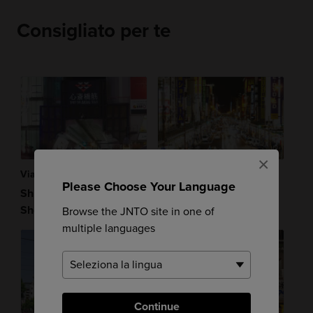
Consigliato per te
×
Via Dello Shopping
Cultura
Please Choose Your Language
Shinsaibashi-suji
Denden Town
Shopping Street
Browse the JNTO site in one of
multiple languages
Continue