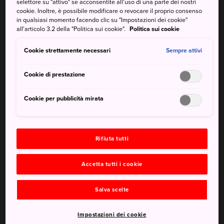
Gallerie specializzate nello
selettore su "attivo" se acconsentite all'uso di una parte dei nostri
cookie. Inoltre, è possibile modificare o revocare il proprio consenso
shopping
in qualsiasi momento facendo clic su "Impostazioni dei cookie"
all'articolo 3.2 della "Politica sui cookie".
Politica sui cookie
Cookie strettamente necessari
Sempre attivi
Cookie di prestazione
Cookie per pubblicità mirata
Rifiuta tutti
Le shotengai di Osaka, o gallerie dello shopping, sono una
delle caratteristiche distintive della città. Osaka è
Accetta tutti i cookie
comunemente indicata come "la cucina del Giappone" e in
nessun luogo questo è più evidente che nella
Salva scelte
Sennichimae Doguya-suji Shopping Street, una strada che
vende principalmente casalinghi e utensili da cucina. Non
Impostazioni dei cookie
perderti il mercato dei prodotti freschi
Kuromon
, una