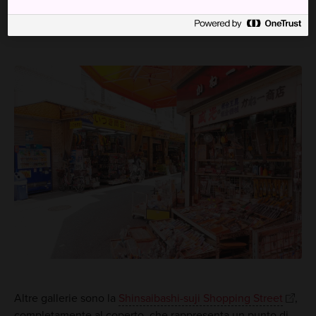
galleria che vende di tutto, dai ricci di mare alle fragole.
Altre gallerie sono la
Shinsaibashi-suji Shopping Street
,
completamente al coperto, che rappresenta un punto di