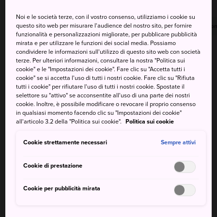
Noi e le società terze, con il vostro consenso, utilizziamo i cookie su
questo sito web per misurare l'audience del nostro sito, per fornire
Massima
Minima
Precipitazioni
Massima
Minima
Precipitazion
funzionalità e personalizzazioni migliorate, per pubblicare pubblicità
mirata e per utilizzare le funzioni dei social media. Possiamo
37°
26°
20%
35°
25°
20%
condividere le informazioni sull'utilizzo di questo sito web con società
terze. Per ulteriori informazioni, consultare la nostra "Politica sui
cookie" e le "Impostazioni dei cookie". Fare clic su "Accetta tutti i
cookie" se si accetta l'uso di tutti i nostri cookie. Fare clic su "Rifiuta
Massima
Minima
Precipitazioni
tutti i cookie" per rifiutare l'uso di tutti i nostri cookie. Spostate il
selettore su "attivo" se acconsentite all'uso di una parte dei nostri
cookie. Inoltre, è possibile modificare o revocare il proprio consenso
8 Aug (Sabato)
37°
26°
20%
in qualsiasi momento facendo clic su "Impostazioni dei cookie"
all'articolo 3.2 della "Politica sui cookie".
Politica sui cookie
9 Aug (Domenica)
35°
25°
20%
Cookie strettamente necessari
Sempre attivi
10 Aug (Lunedì)
35°
25°
40%
Cookie di prestazione
Cookie per pubblicità mirata
11 Aug (Martedì)
33°
24°
20%
12 Aug (Mercoledì)
33°
22°
20%