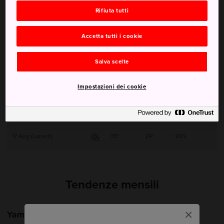
Rifiuta tutti
13 Aug (Giovedì)
33°
23°
40%
Accetta tutti i cookie
14 Aug (Venerdì)
33°
24°
30%
Salva scelte
15 Aug (Sabato)
34°
25°
30%
Impostazioni dei cookie
16 Aug (Domenica)
33°
24°
20%
17 Aug (Lunedì)
35°
24°
20%
Tendenze mensili
×
Yamaguchi