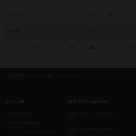
Massima
27°
27°
25°
23°
Minima
20°
20°
18°
15°
Precipitazioni (mm)
96
129
111
141
WEATHER
chugoku
Yamaguchi
Link utili
Siti JNTO correlati
Nuovi visitatori
JNTO Corporate Website
Meteo in Giappone
Japan Convention Bureau
Tour e attività in Giappone