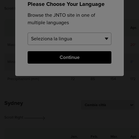
Please Choose Your Language
Scroll Right
Browse the JNTO site in one of
multiple languages
Jan.
Feb.
Mar.
Apr.
Massima
9°
10°
14°
20°
Continue
Minima
0°
1°
4°
8°
Precipitazioni (mm)
72
85
154
172
Sydney
Scroll Right
Jan.
Feb.
Mar.
Apr.