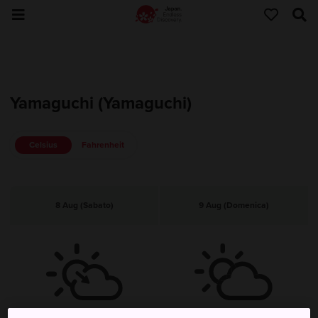
Yamaguchi (Yamaguchi)
Celsius
Fahrenheit
8 Aug (Sabato)
9 Aug (Domenica)
Sereno, poi nuvoloso
Prevalentemente nuvoloso