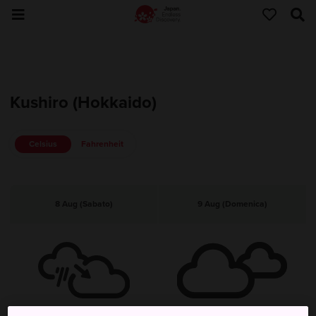
Kushiro (Hokkaido)
Celsius
Fahrenheit
8 Aug (Sabato)
9 Aug (Domenica)
Pioggia, poi nuvoloso
Nuvoloso