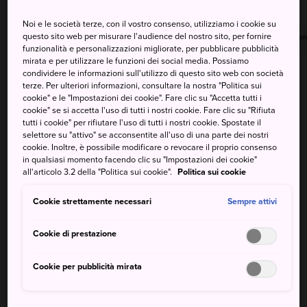
Noi e le società terze, con il vostro consenso, utilizziamo i cookie su
questo sito web per misurare l'audience del nostro sito, per fornire
Massima
Minima
Precipitazioni
Massima
Minima
Precipitazion
funzionalità e personalizzazioni migliorate, per pubblicare pubblicità
mirata e per utilizzare le funzioni dei social media. Possiamo
22°
17°
80%
23°
16°
40%
condividere le informazioni sull'utilizzo di questo sito web con società
terze. Per ulteriori informazioni, consultare la nostra "Politica sui
cookie" e le "Impostazioni dei cookie". Fare clic su "Accetta tutti i
cookie" se si accetta l'uso di tutti i nostri cookie. Fare clic su "Rifiuta
Massima
Minima
Precipitazioni
tutti i cookie" per rifiutare l'uso di tutti i nostri cookie. Spostate il
selettore su "attivo" se acconsentite all'uso di una parte dei nostri
cookie. Inoltre, è possibile modificare o revocare il proprio consenso
8 Aug (Sabato)
22°
17°
80%
in qualsiasi momento facendo clic su "Impostazioni dei cookie"
all'articolo 3.2 della "Politica sui cookie".
Politica sui cookie
9 Aug (Domenica)
23°
16°
40%
Cookie strettamente necessari
Sempre attivi
10 Aug (Lunedì)
23°
17°
90%
Cookie di prestazione
Cookie per pubblicità mirata
11 Aug (Martedì)
23°
20°
70%
12 Aug (Mercoledì)
23°
19°
30%