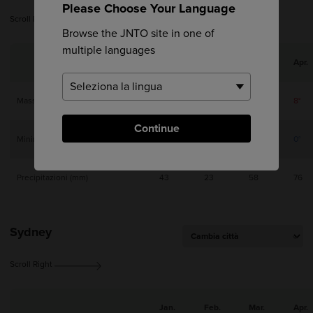
Please Choose Your Language
Scroll Right
Browse the JNTO site in one of
multiple languages
Jan.
Feb.
Mar.
Apr.
Massima
-1°
0°
3°
8°
Continue
Minima
-10°
-10°
-5°
0°
Precipitazioni (mm)
43
23
58
76
Sydney
Scroll Right
Jan.
Feb.
Mar.
Apr.