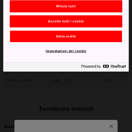
Rifiuta tutti
13 Aug (Giovedì)
24°
19°
30%
Accetta tutti i cookie
14 Aug (Venerdì)
25°
19°
30%
Salva scelte
15 Aug (Sabato)
24°
19°
30%
Impostazioni dei cookie
16 Aug (Domenica)
26°
19°
30%
17 Aug (Lunedì)
26°
20°
30%
Tendenze mensili
×
Kushiro