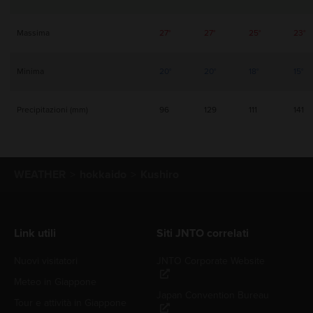
Massima
27°
27°
25°
23°
Minima
20°
20°
18°
15°
Precipitazioni (mm)
96
129
111
141
WEATHER
hokkaido
Kushiro
Link utili
Siti JNTO correlati
Nuovi visitatori
JNTO Corporate Website
Meteo in Giappone
Japan Convention Bureau
Tour e attività in Giappone