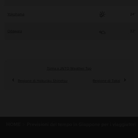
Yokohama
24°
Odawara
32°
Torna a JNTO Weather Top
Regione di Hokuriku Shinetsu
Regione di Tokai
HOME
Previsioni del tempo in Giappone per i viaggiatori