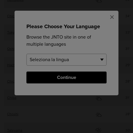
×
Chichibu
34°
Please Choose Your Language
Tokyo
33°
Browse the JNTO site in one of
multiple languages
Oshima
31°
Hachijo-jima
29°
Continue
Chichi-jima
28°
Chiba
31°
Choshi
28°
Tateyama
30°