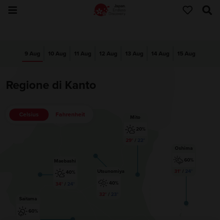
9 Aug
10 Aug
11 Aug
12 Aug
13 Aug
14 Aug
15 Aug
Regione di Kanto
Celsius
Fahrenheit
Mito
20%
29°
/
22°
Oshima
60%
Maebashi
Utsunomiya
31°
/
24°
40%
40%
34°
/
24°
32°
/
23°
Saitama
60%