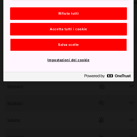
Regioni
Mas
Rifiuta tutti
Mito
29°
Accetta tutti i cookie
Tsuchiura
29°
Salva scelte
Utsunomiya
32°
Impostazioni dei cookie
Otawara
31°
Maebashi
34°
Minakami
32°
Saitama
34°
Kumagaya
34°