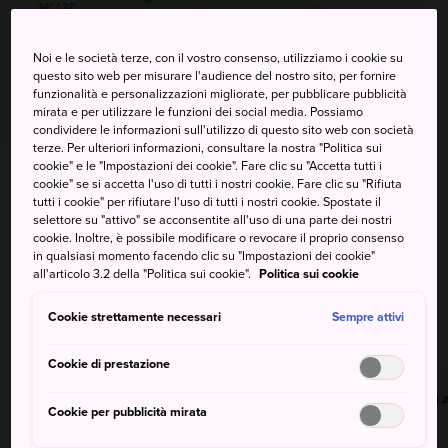
34°
/
22°
Chiba
Tokyo
30%
40%
Noi e le società terze, con il vostro consenso, utilizziamo i cookie su
31°
/
23°
questo sito web per misurare l'audience del nostro sito, per fornire
33°
/
23°
funzionalità e personalizzazioni migliorate, per pubblicare pubblicità
Yokohama
mirata e per utilizzare le funzioni dei social media. Possiamo
Chichi-
condividere le informazioni sull'utilizzo di questo sito web con società
80%
jima
terze. Per ulteriori informazioni, consultare la nostra "Politica sui
24°
/
19°
cookie" e le "Impostazioni dei cookie". Fare clic su "Accetta tutti i
20%
cookie" se si accetta l'uso di tutti i nostri cookie. Fare clic su "Rifiuta
28°
/
26°
tutti i cookie" per rifiutare l'uso di tutti i nostri cookie. Spostate il
selettore su "attivo" se acconsentite all'uso di una parte dei nostri
cookie. Inoltre, è possibile modificare o revocare il proprio consenso
in qualsiasi momento facendo clic su "Impostazioni dei cookie"
Regione di Kanto
all'articolo 3.2 della "Politica sui cookie".
Politica sui cookie
Cookie strettamente necessari
Sempre attivi
Scroll Right
Cookie di prestazione
9 
Cookie per pubblicità mirata