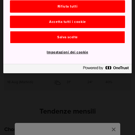
Rifiuta tutti
14 Aug (Venerdì)
28°
24°
60%
Accetta tutti i cookie
15 Aug (Sabato)
28°
23°
90%
Salva scelte
16 Aug (Domenica)
29°
24°
90%
Impostazioni dei cookie
17 Aug (Lunedì)
29°
24°
60%
18 Aug (Martedì)
31°
24°
40%
Tendenze mensili
×
Choshi