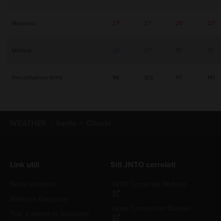
Massima
27°
27°
25°
23°
Minima
20°
20°
18°
15°
Precipitazioni (mm)
96
129
111
141
WEATHER
kanto
Choshi
Link utili
Siti JNTO correlati
Nuovi visitatori
JNTO Corporate Website
Meteo in Giappone
Japan Convention Bureau
Tour e attività in Giappone