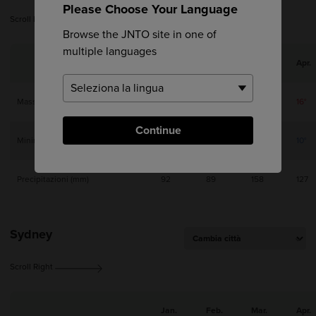
Please Choose Your Language
Scroll Right
Browse the JNTO site in one of
multiple languages
Jan.
Feb.
Mar.
Apr.
Massima
10°
10°
12°
16°
Continue
Minima
3°
3°
6°
10°
Precipitazioni (mm)
92
89
158
127
Sydney
Scroll Right
Jan.
Feb.
Mar.
Apr.