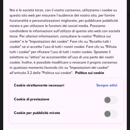
Noi e le società terze, con il vostro consenso, utilizziamo i cookie su
questo sito web per misurare l'audience del nostro sito, per fornire
Massima
Minima
Precipitazioni
Massima
Minima
Precipitazion
funzionalità e personalizzazioni migliorate, per pubblicare pubblicità
mirata e per utilizzare le funzioni dei social media. Possiamo
28°
23°
20%
28°
22°
60%
condividere le informazioni sull'utilizzo di questo sito web con società
terze. Per ulteriori informazioni, consultare la nostra "Politica sui
cookie" e le "Impostazioni dei cookie". Fare clic su "Accetta tutti i
cookie" se si accetta l'uso di tutti i nostri cookie. Fare clic su "Rifiuta
Massima
Minima
Precipitazioni
tutti i cookie" per rifiutare l'uso di tutti i nostri cookie. Spostate il
selettore su "attivo" se acconsentite all'uso di una parte dei nostri
cookie. Inoltre, è possibile modificare o revocare il proprio consenso
9 Aug (Domenica)
28°
23°
20%
in qualsiasi momento facendo clic su "Impostazioni dei cookie"
all'articolo 3.2 della "Politica sui cookie".
Politica sui cookie
10 Aug (Lunedì)
28°
22°
60%
Cookie strettamente necessari
Sempre attivi
11 Aug (Martedì)
29°
23°
100%
Cookie di prestazione
Cookie per pubblicità mirata
12 Aug (Mercoledì)
30°
23°
80%
13 Aug (Giovedì)
29°
23°
60%