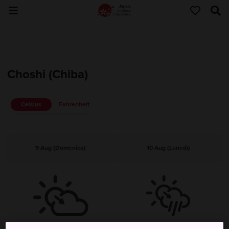
Choshi (Chiba)
Celsius
Fahrenheit
9 Aug (Domenica)
10 Aug (Lunedì)
Sereno, poi nuvoloso
Sereno, poi pioggia