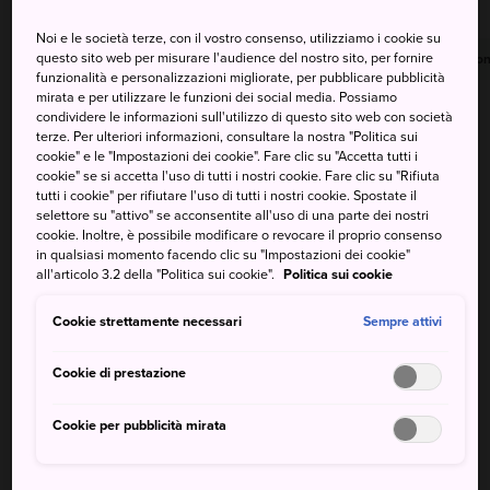
Noi e le società terze, con il vostro consenso, utilizziamo i cookie su
questo sito web per misurare l'audience del nostro sito, per fornire
Massima
Minima
Precipitazioni
Massima
Minima
Precipitazion
funzionalità e personalizzazioni migliorate, per pubblicare pubblicità
mirata e per utilizzare le funzioni dei social media. Possiamo
35°
24°
50%
31°
24°
60%
condividere le informazioni sull'utilizzo di questo sito web con società
terze. Per ulteriori informazioni, consultare la nostra "Politica sui
cookie" e le "Impostazioni dei cookie". Fare clic su "Accetta tutti i
cookie" se si accetta l'uso di tutti i nostri cookie. Fare clic su "Rifiuta
Massima
Minima
Precipitazioni
tutti i cookie" per rifiutare l'uso di tutti i nostri cookie. Spostate il
selettore su "attivo" se acconsentite all'uso di una parte dei nostri
cookie. Inoltre, è possibile modificare o revocare il proprio consenso
7 Aug (Venerdì)
35°
24°
50%
in qualsiasi momento facendo clic su "Impostazioni dei cookie"
all'articolo 3.2 della "Politica sui cookie".
Politica sui cookie
8 Aug (Sabato)
31°
24°
60%
Cookie strettamente necessari
Sempre attivi
9 Aug (Domenica)
29°
24°
60%
Cookie di prestazione
Cookie per pubblicità mirata
10 Aug (Lunedì)
29°
23°
40%
11 Aug (Martedì)
29°
21°
30%