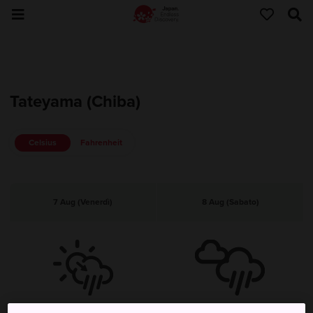
Tateyama (Chiba)
Celsius
Fahrenheit
7 Aug (Venerdì)
8 Aug (Sabato)
Sereno, poi pioggia
Rovesci durante tutta la giornata