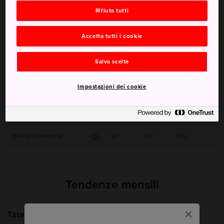
Rifiuta tutti
12 Aug (Mercoledì)
29°
21°
20%
Accetta tutti i cookie
13 Aug (Giovedì)
30°
21°
30%
Salva scelte
14 Aug (Venerdì)
33°
22°
20%
Impostazioni dei cookie
15 Aug (Sabato)
31°
23°
30%
16 Aug (Domenica)
32°
23°
30%
Tendenze mensili
×
Tateyama