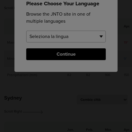
Please Choose Your Language
Scroll Right
Browse the JNTO site in one of
multiple languages
Jan.
Feb.
Mar.
Apr.
Massima
11°
11°
14°
19°
Continue
Minima
1°
1°
5°
9°
Precipitazioni (mm)
82
82
166
150
Sydney
Scroll Right
Jan.
Feb.
Mar.
Apr.