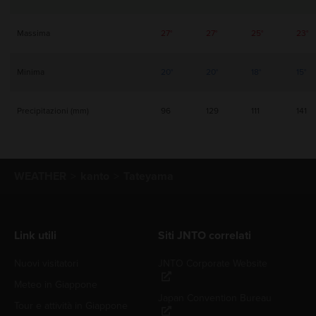
Massima
27°
27°
25°
23°
Minima
20°
20°
18°
15°
Precipitazioni (mm)
96
129
111
141
WEATHER
kanto
Tateyama
Link utili
Siti JNTO correlati
Nuovi visitatori
JNTO Corporate Website
Meteo in Giappone
Japan Convention Bureau
Tour e attività in Giappone