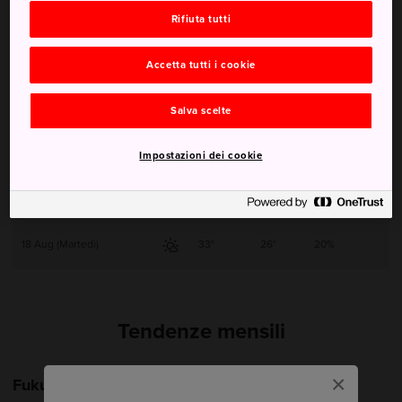
Rifiuta tutti
14 Aug (Venerdì)
34°
26°
50%
Accetta tutti i cookie
15 Aug (Sabato)
34°
25°
30%
Salva scelte
16 Aug (Domenica)
34°
26°
10%
Impostazioni dei cookie
17 Aug (Lunedì)
33°
26°
40%
18 Aug (Martedì)
33°
26°
20%
Tendenze mensili
×
Fukuoka