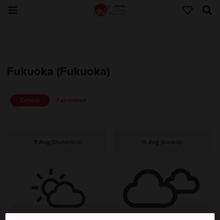
Fukuoka (Fukuoka)
Celsius
Fahrenheit
9 Aug (Domenica)
10 Aug (Lunedì)
Prevalentemente nuvoloso
Nuvoloso