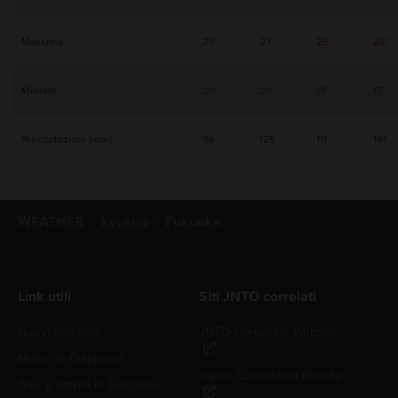
Massima
27°
27°
25°
23°
Minima
20°
20°
18°
15°
Precipitazioni (mm)
96
129
111
141
WEATHER
kyushu
Fukuoka
Link utili
Siti JNTO correlati
Nuovi visitatori
JNTO Corporate Website
Meteo in Giappone
Japan Convention Bureau
Tour e attività in Giappone