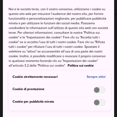
Noi e le società terze, con il vostro consenso, utilizziamo i cookie su
questo sito web per misurare l'audience del nostro sito, per fornire
Massima
Minima
Precipitazioni
Massima
Minima
Precipitazion
funzionalità e personalizzazioni migliorate, per pubblicare pubblicità
mirata e per utilizzare le funzioni dei social media. Possiamo
34°
28°
20%
34°
27°
20%
condividere le informazioni sull'utilizzo di questo sito web con società
terze. Per ulteriori informazioni, consultare la nostra "Politica sui
cookie" e le "Impostazioni dei cookie". Fare clic su "Accetta tutti i
cookie" se si accetta l'uso di tutti i nostri cookie. Fare clic su "Rifiuta
Massima
Minima
Precipitazioni
tutti i cookie" per rifiutare l'uso di tutti i nostri cookie. Spostate il
selettore su "attivo" se acconsentite all'uso di una parte dei nostri
cookie. Inoltre, è possibile modificare o revocare il proprio consenso
9 Aug (Domenica)
34°
28°
20%
in qualsiasi momento facendo clic su "Impostazioni dei cookie"
all'articolo 3.2 della "Politica sui cookie".
Politica sui cookie
10 Aug (Lunedì)
34°
27°
20%
Cookie strettamente necessari
Sempre attivi
11 Aug (Martedì)
33°
26°
20%
Cookie di prestazione
Cookie per pubblicità mirata
12 Aug (Mercoledì)
33°
24°
20%
13 Aug (Giovedì)
34°
25°
40%