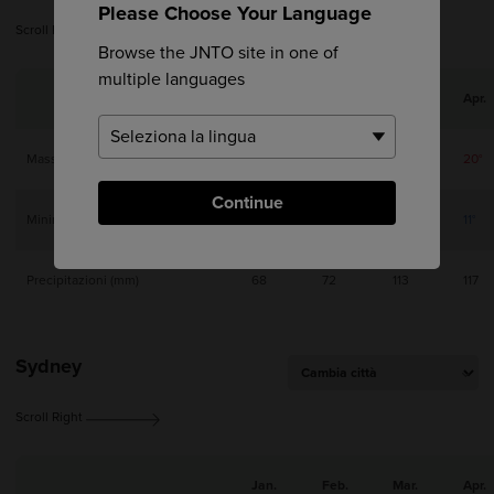
Please Choose Your Language
Scroll Right
Browse the JNTO site in one of
multiple languages
Jan.
Feb.
Mar.
Apr.
Massima
10°
11°
14°
20°
Continue
Minima
4°
4°
7°
11°
Precipitazioni (mm)
68
72
113
117
Sydney
Scroll Right
Jan.
Feb.
Mar.
Apr.