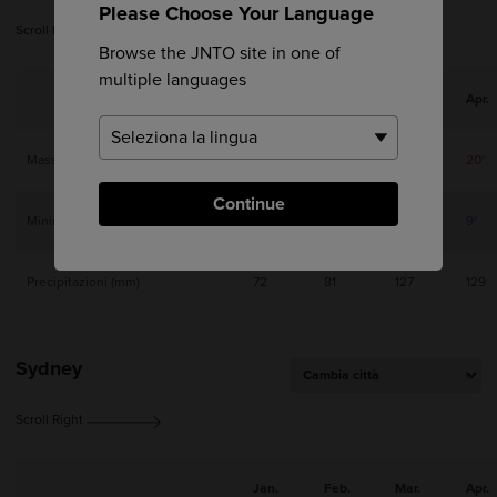
Please Choose Your Language
Scroll Right
Browse the JNTO site in one of
multiple languages
Jan.
Feb.
Mar.
Apr.
Massima
9°
11°
14°
20°
Continue
Minima
1°
2°
4°
9°
Precipitazioni (mm)
72
81
127
129
Sydney
Scroll Right
Jan.
Feb.
Mar.
Apr.