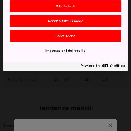
Rifiuta tutti
12 Aug (Mercoledì)
35°
24°
10%
Accetta tutti i cookie
13 Aug (Giovedì)
34°
24°
40%
Salva scelte
14 Aug (Venerdì)
35°
24°
40%
Impostazioni dei cookie
15 Aug (Sabato)
35°
25°
30%
16 Aug (Domenica)
36°
25°
20%
Tendenze mensili
×
Iizuka