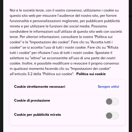
Noi e le società terze, con il vostro consenso, utilizziamo i cookie su
questo sito web per misurare l'audience del nostro sito, per fornire
Massima
Minima
Precipitazioni
Massima
Minima
Precipitazion
funzionalità e personalizzazioni migliorate, per pubblicare pubblicità
mirata e per utilizzare le funzioni dei social media. Possiamo
37°
29°
20%
36°
28°
20%
condividere le informazioni sull'utilizzo di questo sito web con società
terze. Per ulteriori informazioni, consultare la nostra "Politica sui
cookie" e le "Impostazioni dei cookie". Fare clic su "Accetta tutti i
cookie" se si accetta l'uso di tutti i nostri cookie. Fare clic su "Rifiuta
Massima
Minima
Precipitazioni
tutti i cookie" per rifiutare l'uso di tutti i nostri cookie. Spostate il
selettore su "attivo" se acconsentite all'uso di una parte dei nostri
cookie. Inoltre, è possibile modificare o revocare il proprio consenso
7 Aug (Venerdì)
37°
29°
20%
in qualsiasi momento facendo clic su "Impostazioni dei cookie"
all'articolo 3.2 della "Politica sui cookie".
Politica sui cookie
8 Aug (Sabato)
36°
28°
20%
Cookie strettamente necessari
Sempre attivi
9 Aug (Domenica)
35°
27°
20%
Cookie di prestazione
Cookie per pubblicità mirata
10 Aug (Lunedì)
37°
26°
20%
11 Aug (Martedì)
35°
26°
20%