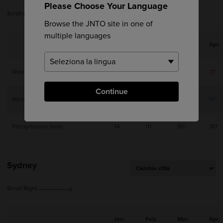
Please Choose Your Language
Scroll Right
Browse the JNTO site in one of
multiple languages
Jan.
Feb.
Mar.
Apr.
Massima
13°
14°
17°
21°
Continue
Minima
2°
3°
6°
10°
Precipitazioni (mm)
74
111
181
187
Sydney
Scroll Right
Jan.
Feb.
Mar.
Apr.