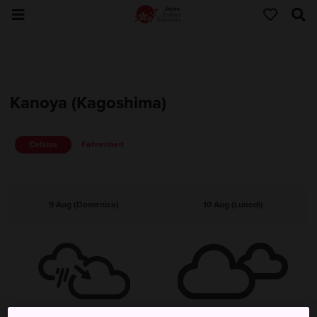
Kanoya (Kagoshima)
Celsius
Fahrenheit
9 Aug (Domenica)
10 Aug (Lunedì)
Pioggia, poi nuvoloso
Nuvoloso