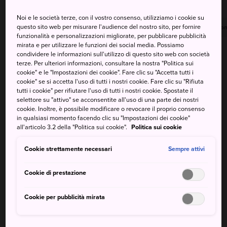
Noi e le società terze, con il vostro consenso, utilizziamo i cookie su
questo sito web per misurare l'audience del nostro sito, per fornire
Massima
Minima
Precipitazioni
Massima
Minima
Precipitazion
funzionalità e personalizzazioni migliorate, per pubblicare pubblicità
mirata e per utilizzare le funzioni dei social media. Possiamo
30°
26°
100%
32°
26°
40%
condividere le informazioni sull'utilizzo di questo sito web con società
terze. Per ulteriori informazioni, consultare la nostra "Politica sui
cookie" e le "Impostazioni dei cookie". Fare clic su "Accetta tutti i
cookie" se si accetta l'uso di tutti i nostri cookie. Fare clic su "Rifiuta
Massima
Minima
Precipitazioni
tutti i cookie" per rifiutare l'uso di tutti i nostri cookie. Spostate il
selettore su "attivo" se acconsentite all'uso di una parte dei nostri
cookie. Inoltre, è possibile modificare o revocare il proprio consenso
9 Aug (Domenica)
30°
26°
100%
in qualsiasi momento facendo clic su "Impostazioni dei cookie"
all'articolo 3.2 della "Politica sui cookie".
Politica sui cookie
10 Aug (Lunedì)
32°
26°
40%
Cookie strettamente necessari
Sempre attivi
11 Aug (Martedì)
34°
25°
40%
Cookie di prestazione
Cookie per pubblicità mirata
12 Aug (Mercoledì)
33°
25°
20%
13 Aug (Giovedì)
33°
24°
30%