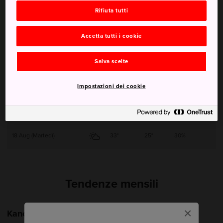
Rifiuta tutti
14 Aug (Venerdì)
33°
23°
50%
Accetta tutti i cookie
15 Aug (Sabato)
33°
23°
50%
Salva scelte
16 Aug (Domenica)
34°
24°
40%
Impostazioni dei cookie
17 Aug (Lunedì)
34°
25°
20%
18 Aug (Martedì)
33°
25°
30%
Tendenze mensili
×
Kanoya