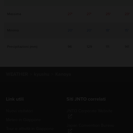
Massima
27°
27°
25°
23°
Minima
20°
20°
18°
15°
Precipitazioni (mm)
96
129
111
141
WEATHER
kyushu
Kanoya
Link utili
Siti JNTO correlati
Nuovi visitatori
JNTO Corporate Website
Meteo in Giappone
Japan Convention Bureau
Tour e attività in Giappone