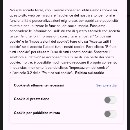
Noi e le società terze, con il vostro consenso, utilizziamo i cookie su
questo sito web per misurare l'audience del nostro sito, per fornire
Massima
Minima
Precipitazioni
Massima
Minima
Precipitazion
funzionalità e personalizzazioni migliorate, per pubblicare pubblicità
mirata e per utilizzare le funzioni dei social media. Possiamo
32°
26°
40%
32°
26°
30%
condividere le informazioni sull'utilizzo di questo sito web con società
terze. Per ulteriori informazioni, consultare la nostra "Politica sui
cookie" e le "Impostazioni dei cookie". Fare clic su "Accetta tutti i
cookie" se si accetta l'uso di tutti i nostri cookie. Fare clic su "Rifiuta
Massima
Minima
Precipitazioni
tutti i cookie" per rifiutare l'uso di tutti i nostri cookie. Spostate il
selettore su "attivo" se acconsentite all'uso di una parte dei nostri
cookie. Inoltre, è possibile modificare o revocare il proprio consenso
8 Aug (Sabato)
32°
26°
40%
in qualsiasi momento facendo clic su "Impostazioni dei cookie"
all'articolo 3.2 della "Politica sui cookie".
Politica sui cookie
9 Aug (Domenica)
32°
26°
30%
Cookie strettamente necessari
Sempre attivi
10 Aug (Lunedì)
32°
24°
40%
Cookie di prestazione
Cookie per pubblicità mirata
11 Aug (Martedì)
32°
22°
40%
12 Aug (Mercoledì)
32°
23°
60%