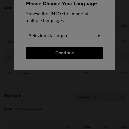
Please Choose Your Language
Scroll Right
Browse the JNTO site in one of
multiple languages
Jan.
Feb.
Mar.
Apr.
Massima
11°
11°
14°
19°
Continue
Minima
2°
3°
6°
10°
Precipitazioni (mm)
53
69
132
152
Sydney
Scroll Right
Jan.
Feb.
Mar.
Apr.