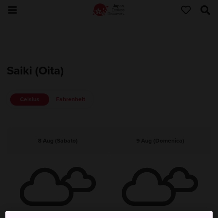
Saiki (Oita)
Celsius
Fahrenheit
8 Aug (Sabato)
9 Aug (Domenica)
Nuvoloso
Nuvoloso