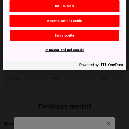
Rifiuta tutti
13 Aug (Giovedì)
31°
24°
60%
Accetta tutti i cookie
14 Aug (Venerdì)
32°
25°
70%
Salva scelte
15 Aug (Sabato)
32°
24°
50%
Impostazioni dei cookie
16 Aug (Domenica)
33°
24°
20%
17 Aug (Lunedì)
33°
25°
50%
Tendenze mensili
×
Saiki