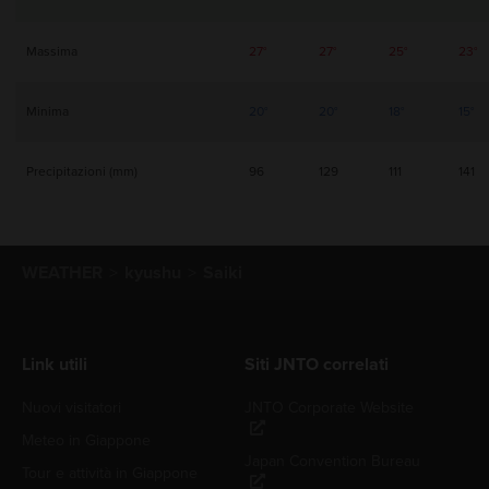
Massima
27°
27°
25°
23°
Minima
20°
20°
18°
15°
Precipitazioni (mm)
96
129
111
141
WEATHER
kyushu
Saiki
Link utili
Siti JNTO correlati
Nuovi visitatori
JNTO Corporate Website
Meteo in Giappone
Japan Convention Bureau
Tour e attività in Giappone