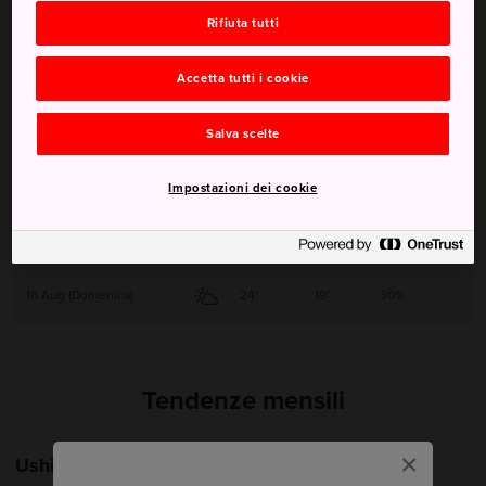
Rifiuta tutti
12 Aug (Mercoledì)
23°
18°
30%
Accetta tutti i cookie
13 Aug (Giovedì)
25°
18°
30%
Salva scelte
14 Aug (Venerdì)
25°
20°
30%
Impostazioni dei cookie
15 Aug (Sabato)
24°
19°
50%
16 Aug (Domenica)
24°
19°
30%
Tendenze mensili
×
Ushibuka