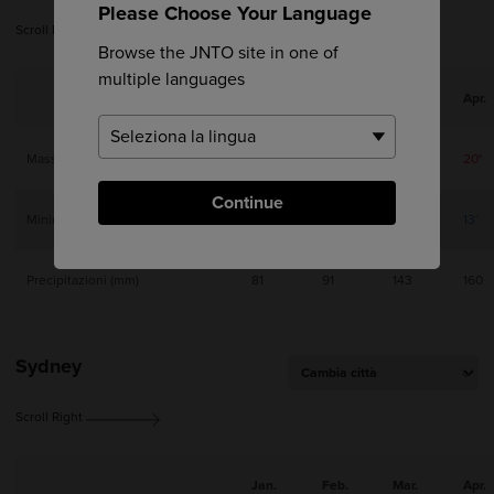
Please Choose Your Language
Scroll Right
Browse the JNTO site in one of
multiple languages
Jan.
Feb.
Mar.
Apr.
Massima
12°
13°
16°
20°
Continue
Minima
5°
6°
9°
13°
Precipitazioni (mm)
81
91
143
160
Sydney
Scroll Right
Jan.
Feb.
Mar.
Apr.