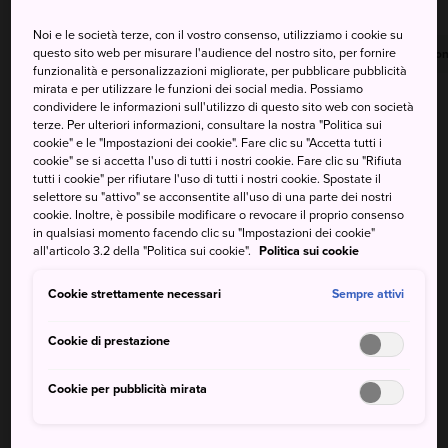
Noi e le società terze, con il vostro consenso, utilizziamo i cookie su
questo sito web per misurare l'audience del nostro sito, per fornire
Massima
Minima
Precipitazioni
Massima
Minima
Precipitazion
funzionalità e personalizzazioni migliorate, per pubblicare pubblicità
mirata e per utilizzare le funzioni dei social media. Possiamo
25°
20°
80%
21°
18°
40%
condividere le informazioni sull'utilizzo di questo sito web con società
terze. Per ulteriori informazioni, consultare la nostra "Politica sui
cookie" e le "Impostazioni dei cookie". Fare clic su "Accetta tutti i
cookie" se si accetta l'uso di tutti i nostri cookie. Fare clic su "Rifiuta
Massima
Minima
Precipitazioni
tutti i cookie" per rifiutare l'uso di tutti i nostri cookie. Spostate il
selettore su "attivo" se acconsentite all'uso di una parte dei nostri
cookie. Inoltre, è possibile modificare o revocare il proprio consenso
7 Aug (Venerdì)
25°
20°
80%
in qualsiasi momento facendo clic su "Impostazioni dei cookie"
all'articolo 3.2 della "Politica sui cookie".
Politica sui cookie
8 Aug (Sabato)
21°
18°
40%
Cookie strettamente necessari
Sempre attivi
9 Aug (Domenica)
22°
17°
0%
Cookie di prestazione
Cookie per pubblicità mirata
10 Aug (Lunedì)
22°
16°
10%
11 Aug (Martedì)
21°
17°
30%