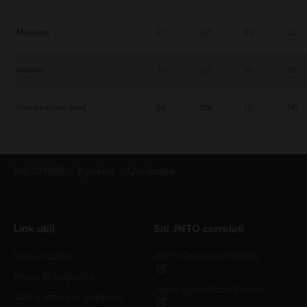
Massima
27°
27°
25°
23°
Minima
20°
20°
18°
15°
Precipitazioni (mm)
96
129
111
141
WEATHER
kyushu
Ushibuka
Link utili
Siti JNTO correlati
Nuovi visitatori
JNTO Corporate Website
Meteo in Giappone
Japan Convention Bureau
Tour e attività in Giappone