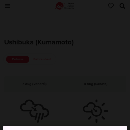
Ushibuka (Kumamoto)
Celsius
Fahrenheit
7 Aug (Venerdì)
8 Aug (Sabato)
Nuvoloso, poi pioggia
Nuvoloso, poi sereno