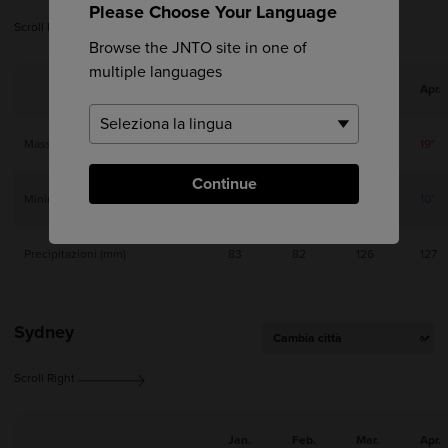
Please Choose Your Language
Scroll Right
Browse the JNTO site in one of
multiple languages
Jan.
Feb.
Mar.
Apr.
Massima
9°
11°
14°
19°
Continue
Minima
2°
3°
5°
10°
Precipitazioni (mm)
83
82
126
127
Sydney
Scroll Right
Jan.
Feb.
Mar.
Apr.