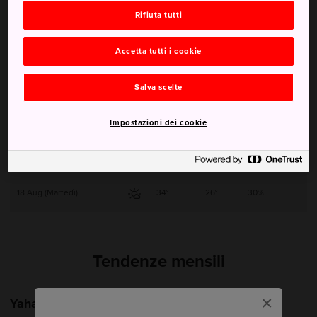
Rifiuta tutti
14 Aug (Venerdì)
34°
24°
40%
Accetta tutti i cookie
15 Aug (Sabato)
32°
25°
40%
Salva scelte
16 Aug (Domenica)
33°
24°
40%
Impostazioni dei cookie
17 Aug (Lunedì)
32°
25°
50%
18 Aug (Martedì)
34°
26°
30%
Tendenze mensili
×
Yahata