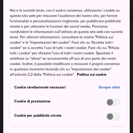
Noi e le società terze, con il vostro consenso, utilizziamo i cookie su
questo sito web per misurare l'audience del nostro sito, per fornire
Massima
Minima
Precipitazioni
Massima
Minima
Precipitazion
funzionalità e personalizzazioni migliorate, per pubblicare pubblicità
mirata e per utilizzare le funzioni dei social media. Possiamo
34°
25°
40%
32°
22°
20%
condividere le informazioni sull'utilizzo di questo sito web con società
terze. Per ulteriori informazioni, consultare la nostra "Politica sui
cookie" e le "Impostazioni dei cookie". Fare clic su "Accetta tutti i
cookie" se si accetta l'uso di tutti i nostri cookie. Fare clic su "Rifiuta
Massima
Minima
Precipitazioni
tutti i cookie" per rifiutare l'uso di tutti i nostri cookie. Spostate il
selettore su "attivo" se acconsentite all'uso di una parte dei nostri
cookie. Inoltre, è possibile modificare o revocare il proprio consenso
9 Aug (Domenica)
34°
25°
40%
in qualsiasi momento facendo clic su "Impostazioni dei cookie"
all'articolo 3.2 della "Politica sui cookie".
Politica sui cookie
10 Aug (Lunedì)
32°
22°
20%
Cookie strettamente necessari
Sempre attivi
11 Aug (Martedì)
30°
23°
100%
Cookie di prestazione
Cookie per pubblicità mirata
12 Aug (Mercoledì)
31°
23°
90%
13 Aug (Giovedì)
32°
23°
50%