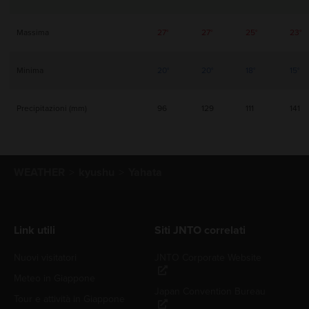
Massima
27°
27°
25°
23°
Minima
20°
20°
18°
15°
Precipitazioni (mm)
96
129
111
141
WEATHER
kyushu
Yahata
Link utili
Siti JNTO correlati
Nuovi visitatori
JNTO Corporate Website
Meteo in Giappone
Japan Convention Bureau
Tour e attività in Giappone