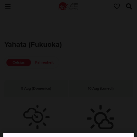
Yahata (Fukuoka)
Celsius
Fahrenheit
9 Aug (Domenica)
10 Aug (Lunedì)
Nuvoloso, poi sereno
Parzialmente nuvoloso